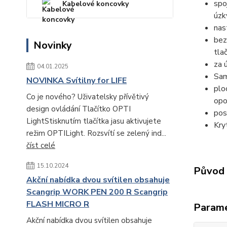
spo
Kabelové koncovky
úzk
nas
bez
Novinky
tlač
za 
04.01.2025
Sam
NOVINKA Svítilny for LIFE
plo
Co je nového? Uživatelsky přívětivý
opo
design ovládání Tlačítko OPTI
pos
LightStisknutím tlačítka jasu aktivujete
Kry
režim OPTILight. Rozsvítí se zelený ind...
číst celé
15.10.2024
Původ 
Akční nabídka dvou svítilen obsahuje
Scangrip WORK PEN 200 R Scangrip
FLASH MICRO R
Param
Akční nabídka dvou svítilen obsahuje