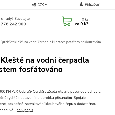
Přihlášení
CZK
 si rady? Zavolejte.
0
ks
za
0 Kč
 776 242 909
uickSet Kleště na vodní čerpadla Hightech potaženy neklouzavým
leště na vodní čerpadla
stem fosfátováno
300 KNIPEX Cobra® QuickSetZcela otevřít, posunout, uchopit!.
čné rychlé nastavení na obrobku přisunutím. Spojuje
ené, bezpečné zacvakávání kloubového čepu s dodatečnou
 posouvá...
celý popis