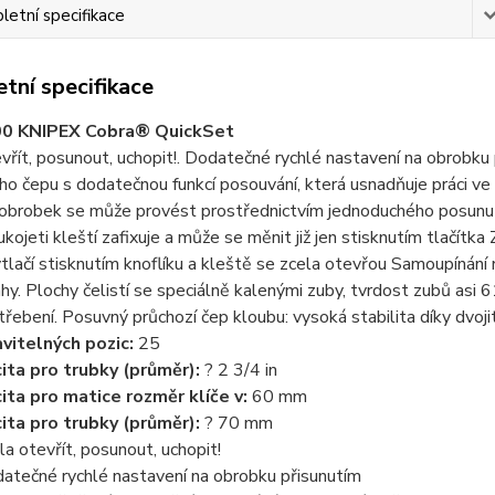
etní specifikace
tní specifikace
00 KNIPEX Cobra® QuickSet
vřít, posunout, uchopit!. Dodatečné rychlé nastavení na obrobku
o čepu s dodatečnou funkcí posouvání, která usnadňuje práci ve
obrobek se může provést prostřednictvím jednoduchého posunutí
rukojeti kleští zafixuje a může se měnit již jen stisknutím tlačí
tlačí stisknutím knoflíku a kleště se zcela otevřou Samoupínání 
y. Plochy čelistí se speciálně kalenými zuby, tvrdost zubů asi 
třebení. Posuvný průchozí čep kloubu: vysoká stabilita díky dvoji
vitelných pozic:
25
ita pro trubky (průměr):
? 2 3/4 in
ita pro matice rozměr klíče v:
60 mm
ita pro trubky (průměr):
? 70 mm
la otevřít, posunout, uchopit!
atečné rychlé nastavení na obrobku přisunutím