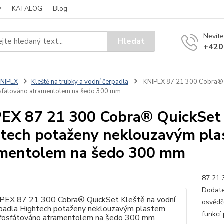
y
KATALOG
Blog
Nevíte
Hledat
+420
KNIPEX
Kleště na trubky a vodní čerpadla
KNIPEX 87 21 300 Cobra® Q
sfátováno atramentolem na šedo 300 mm
EX 87 21 300 Cobra® QuickSet K
tech potaženy neklouzavým pla
mentolem na šedo 300 mm
87 21 
Dodate
osvědč
funkcí