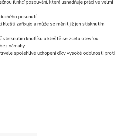
nou funkcí posouvání, která usnadňuje práci ve velmi
oduchého posunutí
 kleští zafixuje a může se měnit již jen stisknutím
 stisknutím knoflíku a kleště se zcela otevřou.
e bez námahy
 trvale spolehlivé uchopení díky vysoké odolnosti proti