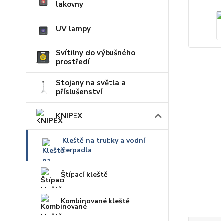
lakovny
UV lampy
Svítilny do výbušného
prostředí
Stojany na světla a
příslušenství
KNIPEX
Kleště na trubky a vodní
čerpadla
Štípací kleště
Kombinované kleště