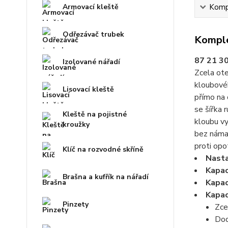
Armovací kleště
Kompl
Odřezávač trubek
Komple
87 21 3
Izolované nářadí
Zcela ote
kloubovéh
Lisovací kleště
přímo na 
se šířka 
Kleště na pojistné
kloubu vy
kroužky
bez námah
proti opo
Klíč na rozvodné skříně
Nasta
Kapac
Brašna a kufřík na nářadí
Kapac
Kapac
Pinzety
Zce
Dod