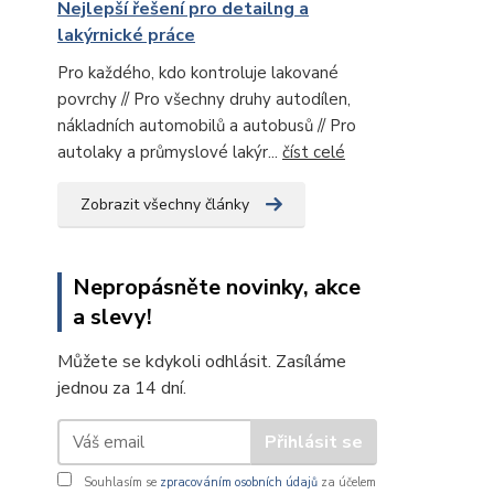
Nejlepší řešení pro detailng a
lakýrnické práce
Pro každého, kdo kontroluje lakované
povrchy // Pro všechny druhy autodílen,
nákladních automobilů a autobusů // Pro
autolaky a průmyslové lakýr...
číst celé
Zobrazit všechny články
Nepropásněte novinky, akce
a slevy!
Můžete se kdykoli odhlásit. Zasíláme
jednou za 14 dní.
Přihlásit se
Souhlasím se
zpracováním osobních údajů
za účelem