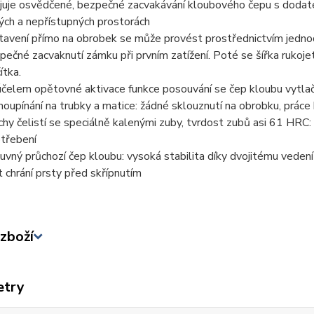
juje osvědčené, bezpečné zacvakávání kloubového čepu s dodateč
ých a nepřístupných prostorách
tavení přímo na obrobek se může provést prostřednictvím jedn
pečné zacvaknutí zámku při prvním zatížení. Poté se šířka rukojeti
ítka.
účelem opětovné aktivace funkce posouvání se čep kloubu vytlačí
oupínání na trubky a matice: žádné sklouznutí na obrobku, prác
chy čelistí se speciálně kalenými zuby, tvrdost zubů asi 61 HRC:
třebení
uvný průchozí čep kloubu: vysoká stabilita díky dvojitému vedení
t chrání prsty před skřípnutím
zboží
etry