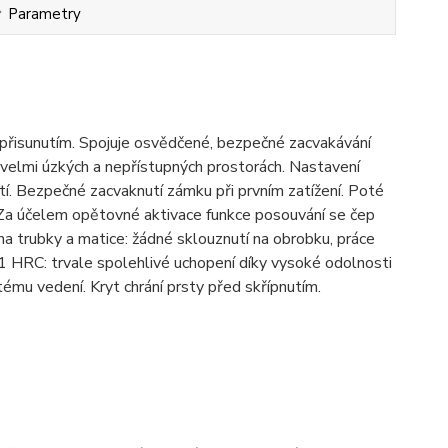
Parametry
 přisunutím. Spojuje osvědčené, bezpečné zacvakávání
 velmi úzkých a nepřístupných prostorách. Nastavení
. Bezpečné zacvaknutí zámku při prvním zatížení. Poté
tka Za účelem opětovné aktivace funkce posouvání se čep
na trubky a matice: žádné sklouznutí na obrobku, práce
61 HRC: trvale spolehlivé uchopení díky vysoké odolnosti
tému vedení. Kryt chrání prsty před skřípnutím.