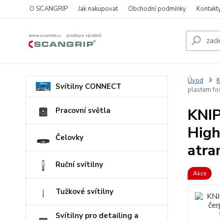
O SCANGRIP
Jak nakupovat
Obchodní podmínky
Kontakt
Úvod
Svítilny CONNECT
plastem fo
KNIP
Pracovní světla
High
Čelovky
atra
Ruční svítilny
Akce
Tužkové svítilny
Svítilny pro detailing a