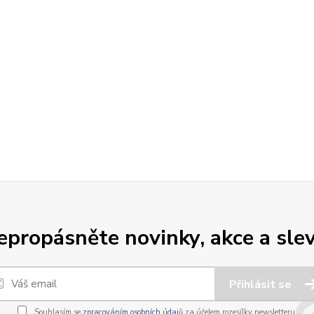
epropásněte novinky, akce a slev
Přihlásit se
Souhlasím se
zpracováním osobních údajů
za účelem rozesílky newsletteru.