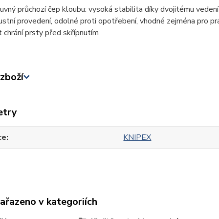
uvný průchozí čep kloubu: vysoká stabilita díky dvojitému vedení
ustní provedení, odolné proti opotřebení, vhodné zejména pro pr
t chrání prsty před skřípnutím
zboží
etry
ce
KNIPEX
zařazeno v kategoriích