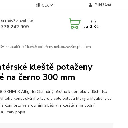
Přihlášení
CZK
 si rady? Zavolejte.
0
ks
za
0 Kč
 776 242 909
® Instalatérské kleště potaženy neklouzavým plastem
atérské kleště potaženy
é na černo 300 mm
300 KNIPEX Alligator®snadný přístup k obrobku v důsledku
tíhlého konstrukčního tvaru v celé oblasti hlavy a kloubu. více
 a komfortu ve srovnání s běžnými kleštěmi na vodní
a...
celý popis