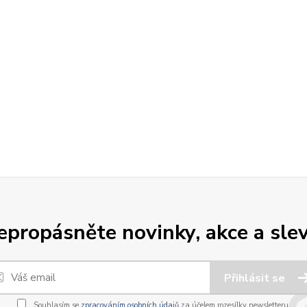
epropásněte novinky, akce a slev
Přihlásit se
Souhlasím se
zpracováním osobních údajů
za účelem rozesílky newsletteru.