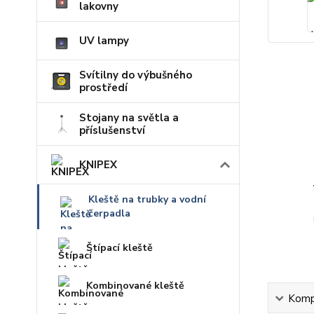
lakovny
UV lampy
Svítilny do výbušného
prostředí
Stojany na světla a
příslušenství
KNIPEX
Kleště na trubky a vodní
čerpadla
Štípací kleště
Kombinované kleště
Kompl