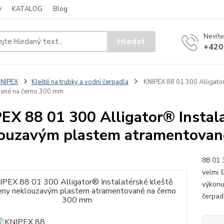
y
KATALOG
Blog
Nevíte
Hledat
+420
KNIPEX
Kleště na trubky a vodní čerpadla
KNIPEX 88 01 300 Alligator
vané na černo 300 mm
EX 88 01 300 Alligator® Instal
ouzavým plastem atramentovan
88 01 
velmi š
výkonu
čerpadl