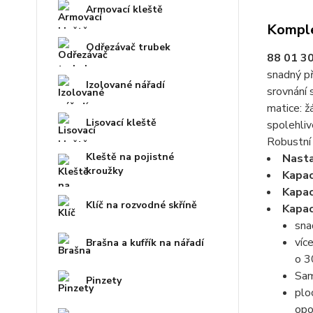
Armovací kleště
Komple
Odřezávač trubek
88 01 3
snadný př
Izolované nářadí
srovnání 
matice: ž
Lisovací kleště
spolehliv
Robustní 
Kleště na pojistné
Nasta
kroužky
Kapac
Kapac
Klíč na rozvodné skříně
Kapac
sna
víc
Brašna a kufřík na nářadí
o 3
Sam
Pinzety
plo
opo