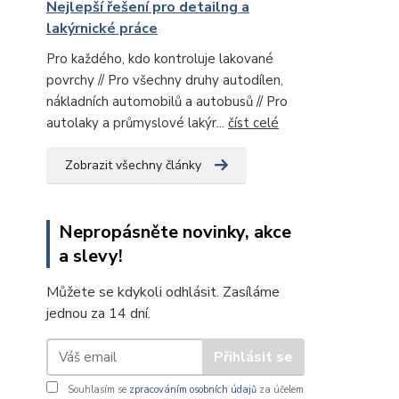
Nejlepší řešení pro detailng a
lakýrnické práce
Pro každého, kdo kontroluje lakované
povrchy // Pro všechny druhy autodílen,
nákladních automobilů a autobusů // Pro
autolaky a průmyslové lakýr...
číst celé
Zobrazit všechny články
Nepropásněte novinky, akce
a slevy!
Můžete se kdykoli odhlásit. Zasíláme
jednou za 14 dní.
Přihlásit se
Souhlasím se
zpracováním osobních údajů
za účelem