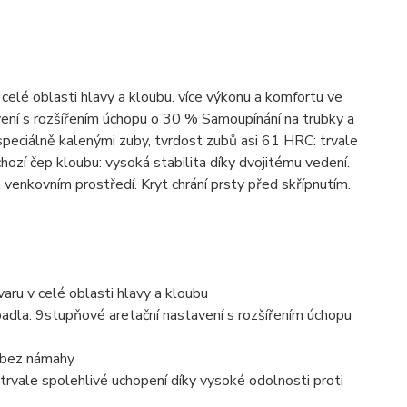
celé oblasti hlavy a kloubu. více výkonu a komfortu ve
vení s rozšířením úchopu o 30 % Samoupínání na trubky a
speciálně kalenými zuby, tvrdost zubů asi 61 HRC: trvale
ozí čep kloubu: vysoká stabilita díky dvojitému vedení.
venkovním prostředí. Kryt chrání prsty před skřípnutím.
aru v celé oblasti hlavy a kloubu
padla: 9stupňové aretační nastavení s rozšířením úchopu
e bez námahy
 trvale spolehlivé uchopení díky vysoké odolnosti proti