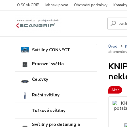
O SCANGRIP
Jak nakupovat
Obchodní podmínky
Kontakt
Úvod
Svítilny CONNECT
atramento
KNIP
Pracovní světla
nekl
Čelovky
Akce
Ruční svítilny
Tužkové svítilny
Svítilny pro detailing a