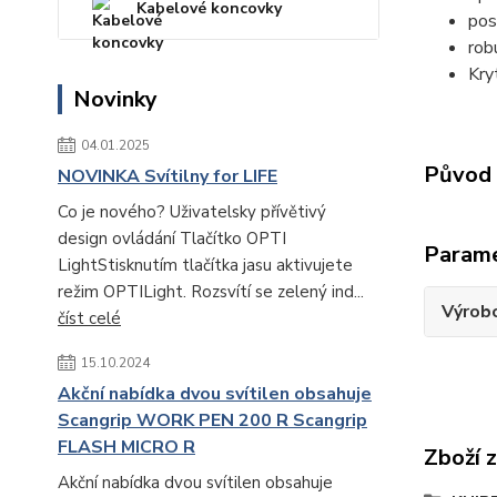
Kabelové koncovky
pos
rob
Kry
Novinky
04.01.2025
Původ 
NOVINKA Svítilny for LIFE
Co je nového? Uživatelsky přívětivý
design ovládání Tlačítko OPTI
Param
LightStisknutím tlačítka jasu aktivujete
režim OPTILight. Rozsvítí se zelený ind...
Výrob
číst celé
15.10.2024
Akční nabídka dvou svítilen obsahuje
Scangrip WORK PEN 200 R Scangrip
FLASH MICRO R
Zboží 
Akční nabídka dvou svítilen obsahuje