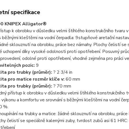
tní specifikace
00 KNIPEX Alligator®
ístup k obrobku v důsledku velmi štíhlého konstrukčního tvaru v 
s běžnými kleštěmi na vodní čerpadla: 9stupňové aretační nasta
ádné sklouznutí na obrobku, práce bez námahy. Plochy čelistí se 
é uchopení díky vysoké odolnosti proti opotřebení. Posuvný průch
provedení, odolné proti opotřebení, vhodné zejména pro práci ve 
vitelných pozic:
9
ita pro trubky (průměr):
? 2 3/4 in
ita pro matice rozměr klíče v:
60 mm
ita pro trubky (průměr):
? 70 mm
dný přístup k obrobku v důsledku velmi štíhlého konstrukčního tv
e výkonu a komfortu ve srovnání s běžnými kleštěmi na vodní čer
0 %.
oupínání na trubky a matice: žádné sklouznutí na obrobku, prác
chy čelistí se speciálně kalenými zuby, tvrdost zubů asi 61 HRC:
třebení