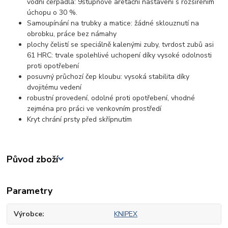
vodní čerpadla: 9stupňové aretační nastavení s rozšířením
úchopu o 30 %.
Samoupínání na trubky a matice: žádné sklouznutí na
obrobku, práce bez námahy
plochy čelistí se speciálně kalenými zuby, tvrdost zubů asi
61 HRC: trvale spolehlivé uchopení díky vysoké odolnosti
proti opotřebení
posuvný průchozí čep kloubu: vysoká stabilita díky
dvojitému vedení
robustní provedení, odolné proti opotřebení, vhodné
zejména pro práci ve venkovním prostředí
Kryt chrání prsty před skřípnutím
Původ zboží
Parametry
Výrobce
KNIPEX