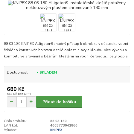
88 03 180 KNIPEX Alligator®snadný přístup k obrobku v důsledku velmi
štíhlého konstrukčního tvaru v celé oblasti hlavy a kloubu. více výkonu a
komfortu ve srovnání s běžnými kleštěmi na vodní čerpadla...
celý popis
Dostupnost
• SKLADEM
680 Kč
562 Kč
bez DPH
Přidat do košíku
Číslo produktu:
88 03 180
EAN kód:
4003773042860
Výrobce:
KNIPEX