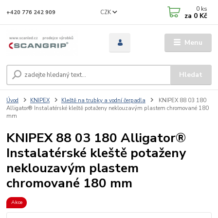
0
ks
CZK
+420 776 242 909
za
0 Kč
Menu
Hledat
Úvod
KNIPEX
Kleště na trubky a vodní čerpadla
KNIPEX 88 03 180
Alligator® Instalatérské kleště potaženy neklouzavým plastem chromované 180
mm
KNIPEX 88 03 180 Alligator®
Instalatérské kleště potaženy
neklouzavým plastem
chromované 180 mm
Akce