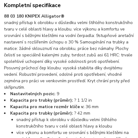
Kompletní specifikace
88 03 180 KNIPEX Alligator®
snadný přístup k obrobku v důsledku velmi štíhlého konstrukčního
tvaru v celé oblasti hlavy a kloubu. více výkonu a komfortu ve
srovnání s běžnými kleštěmi na vodní čerpadla: 9stupňové aretační
nastavení s rozšířením úchopu o 30 % Samoupínání na trubky a
matice: žádné sklouznutí na obrobku, práce bez námahy. Plochy
čelistí se speciálně kalenými zuby, tvrdost zubů asi 61 HRC: trvale
spolehlivé uchopení díky vysoké odolnosti proti opotřebení.
Posuvný průchozí čep kloubu: vysoká stabilita díky dvojitému
vedení. Robustní provedení, odolné proti opotřebení, vhodné
zejména pro práci ve venkovním prostředí. Kryt chrání prsty před
skřípnutím.
Nastavitelných pozic:
9
Kapacita pro trubky (průměr):
? 1 1/2 in
Kapacita pro matice rozměr klíče v:
36 mm
Kapacita pro trubky (průměr):
? 42 mm
snadný přístup k obrobku v důsledku velmi štíhlého
konstrukčního tvaru v celé oblasti hlavy a kloubu
více výkonu a komfortu ve srovnání s běžnými kleštěmi na