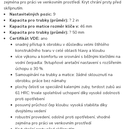
zejména pro práci ve venkovním prostředí. Kryt chrání prsty před
skřípnutím.
Nastavitelných pozic:
9
Kapacita pro trubky (průměr):
? 2 in
Kapacita pro matice rozměr klíče v:
46 mm
Kapacita pro trubky (průměr):
? 50 mm
Certifikát VDE:
ano
snadný přístup k obrobku v důsledku velmi štíhlého
konstrukčního tvaru v celé oblasti hlavy a kloubu
více výkonu a komfortu ve srovnání s běžnými kleštěmi na
vodní čerpadla: 9stupňové aretační nastavení s rozšířením
úchopu o 30 %.
Samoupínání na trubky a matice: žádné sklouznutí na
obrobku, práce bez námahy
plochy čelistí se speciálně kalenými zuby, tvrdost zubů asi
61 HRC: trvale spolehlivé uchopení díky vysoké odolnosti
proti opotřebení
posuvný průchozí čep kloubu: vysoká stabilita díky
dvojitému vedení
robustní provedení, odolné proti opotřebení, vhodné
zejména pro práci ve venkovním prostředí