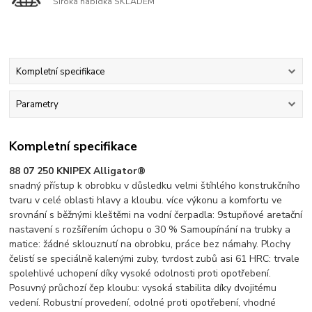
Široká nabídka SKLADEM
Kompletní specifikace
Parametry
Kompletní specifikace
88 07 250 KNIPEX Alligator®
snadný přístup k obrobku v důsledku velmi štíhlého konstrukčního
tvaru v celé oblasti hlavy a kloubu. více výkonu a komfortu ve
srovnání s běžnými kleštěmi na vodní čerpadla: 9stupňové aretační
nastavení s rozšířením úchopu o 30 % Samoupínání na trubky a
matice: žádné sklouznutí na obrobku, práce bez námahy. Plochy
čelistí se speciálně kalenými zuby, tvrdost zubů asi 61 HRC: trvale
spolehlivé uchopení díky vysoké odolnosti proti opotřebení.
Posuvný průchozí čep kloubu: vysoká stabilita díky dvojitému
vedení. Robustní provedení, odolné proti opotřebení, vhodné