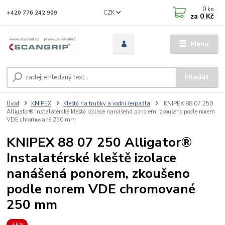
0
ks
CZK
+420 776 242 909
za
0 Kč
Menu
Hledat
Úvod
KNIPEX
Kleště na trubky a vodní čerpadla
KNIPEX 88 07 250
Alligator® Instalatérské kleště izolace nanášená ponorem, zkoušeno podle norem
VDE chromované 250 mm
KNIPEX 88 07 250 Alligator®
Instalatérské kleště izolace
nanášená ponorem, zkoušeno
podle norem VDE chromované
250 mm
Akce