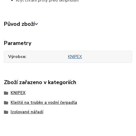
Kryt chrání prsty před skřípnutím
Původ zboží
Parametry
Výrobce
KNIPEX
Zboží zařazeno v kategoriích
KNIPEX
Kleště na trubky a vodní čerpadla
Izolované nářadí