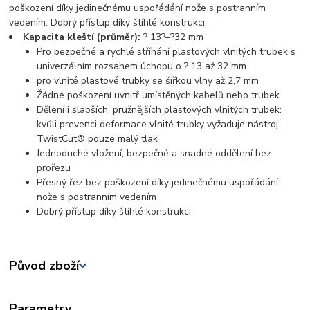
poškození díky jedinečnému uspořádání nože s postranním
vedením. Dobrý přístup díky štíhlé konstrukci.
Kapacita kleští (průměr):
? 13?–?32 mm
Pro bezpečné a rychlé stříhání plastových vlnitých trubek s
univerzálním rozsahem úchopu o ? 13 až 32 mm
pro vlnité plastové trubky se šířkou vlny až 2,7 mm
Žádné poškození uvnitř umístěných kabelů nebo trubek
Dělení i slabších, pružnějších plastových vlnitých trubek:
kvůli prevenci deformace vlnité trubky vyžaduje nástroj
TwistCut® pouze malý tlak
Jednoduché vložení, bezpečné a snadné oddělení bez
prořezu
Přesný řez bez poškození díky jedinečnému uspořádání
nože s postranním vedením
Dobrý přístup díky štíhlé konstrukci
Původ zboží
Parametry