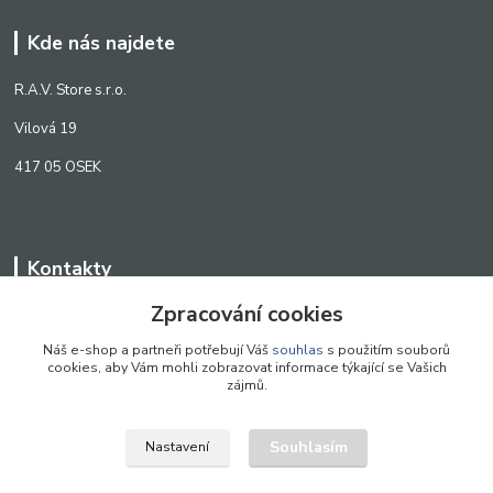
Kde nás najdete
R.A.V. Store s.r.o.
Vilová 19
417 05 OSEK
Kontakty
Zpracování cookies
WWW.SCANLED.CZ
+420 776 242 909
Náš e-shop a partneři potřebují Váš
souhlas
s použitím souborů
cookies, aby Vám mohli zobrazovat informace týkající se Vašich
obchod@scanled.cz
zájmů.
Souhlasím
Nastavení