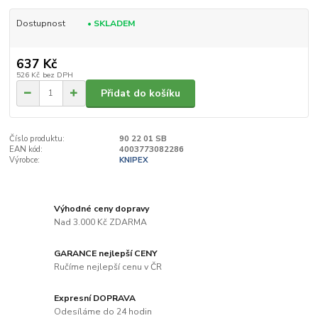
Dostupnost
• SKLADEM
637 Kč
526 Kč
bez DPH
Přidat do košíku
Číslo produktu:
90 22 01 SB
EAN kód:
4003773082286
Výrobce:
KNIPEX
Výhodné ceny dopravy
Nad 3.000 Kč ZDARMA
GARANCE nejlepší CENY
Ručíme nejlepší cenu v ČR
Expresní DOPRAVA
Odesíláme do 24 hodin