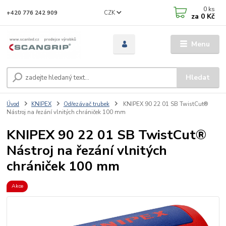
0
ks
CZK
+420 776 242 909
za
0 Kč
Menu
Hledat
Úvod
KNIPEX
Odřezávač trubek
KNIPEX 90 22 01 SB TwistCut®
Nástroj na řezání vlnitých chrániček 100 mm
KNIPEX 90 22 01 SB TwistCut®
Nástroj na řezání vlnitých
chrániček 100 mm
Akce