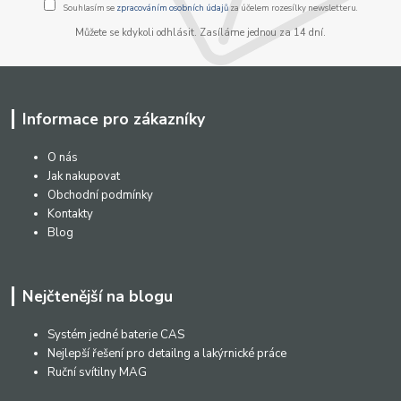
Souhlasím se
zpracováním osobních údajů
za účelem rozesílky newsletteru.
Můžete se kdykoli odhlásit. Zasíláme jednou za 14 dní.
Informace pro zákazníky
O nás
Jak nakupovat
Obchodní podmínky
Kontakty
Blog
Nejčtenější na blogu
Systém jedné baterie CAS
Nejlepší řešení pro detailng a lakýrnické práce
Ruční svítilny MAG