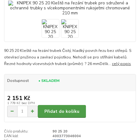
90 25 20 Kleště na řezání trubek Čistý, hladký povrch řezu bez otřepů. S
otevírací pružinou a zavírací pojistkou. Nehodí se pro stříhání kabelů.
Řezné hodnoty vícevrstvých trubek (průměr): ? 26 mmDélk...
celý popis
Dostupnost
• SKLADEM
2 151 Kč
1 778 Kč
bez DPH
Přidat do košíku
Číslo produktu:
90 25 20
EAN kód:
4003773046004