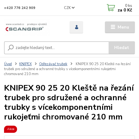
0
ks
CZK
+420 776 242 909
za
0 Kč
Menu
Hledat
Úvod
KNIPEX
Odřezávač trubek
KNIPEX 90 25 20 Kleště na řezání
trubek pro sdružené a ochranné trubky s vícekomponentními rukojeťmi
chromované 210 mm
KNIPEX 90 25 20 Kleště na řezání
trubek pro sdružené a ochranné
trubky s vícekomponentními
rukojeťmi chromované 210 mm
Akce