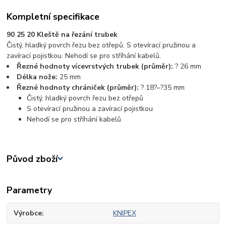
Kompletní specifikace
90 25 20 Kleště na řezání trubek
Čistý, hladký povrch řezu bez otřepů. S otevírací pružinou a
zavírací pojistkou. Nehodí se pro stříhání kabelů.
Řezné hodnoty vícevrstvých trubek (průměr):
? 26 mm
Délka nože:
25 mm
Řezné hodnoty chrániček (průměr):
? 18?–?35 mm
Čistý, hladký povrch řezu bez otřepů
S otevírací pružinou a zavírací pojistkou
Nehodí se pro stříhání kabelů
Původ zboží
Parametry
Výrobce
KNIPEX