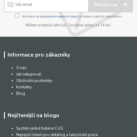
Přihlásit se
Souhlasím se
zpracováním osobních údajů
za účelem rozesílky newsletteru.
Můžete se kdykoli odhlásit. Zasíláme jednou za 14 dní.
Informace pro zákazníky
O nás
Jak nakupovat
Obchodní podmínky
Kontakty
Blog
Nejčtenější na blogu
Systém jedné baterie CAS
Nejlepší řešení pro detailng a lakýrnické práce