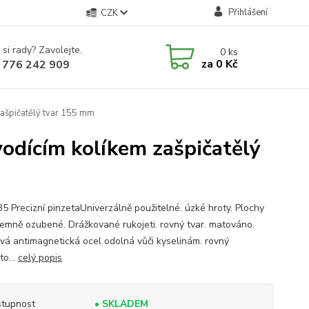
Přihlášení
CZK
 si rady? Zavolejte.
0
ks
za
0 Kč
 776 242 909
zašpičatělý tvar 155 mm
vodícím kolíkem zašpičatělý
35 Precizní pinzetaUniverzálně použitelné. úzké hroty. Plochy
í jemně ozubené. Drážkované rukojeti. rovný tvar. matováno.
vá antimagnetická ocel odolná vůči kyselinám. rovný
to...
celý popis
tupnost
• SKLADEM