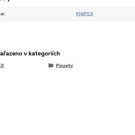
ce
KNIPEX
zařazeno v kategoriích
EX
Pinzety