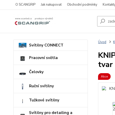
O SCANGRIP
Jak nakupovat
Obchodní podmínky
Kontakt
Úvod
Svítilny CONNECT
KNIP
Pracovní světla
tvar
Čelovky
Akce
Ruční svítilny
Tužkové svítilny
Svítilny pro detailing a