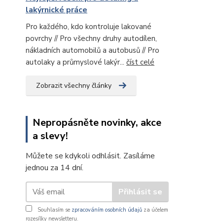
lakýrnické práce
Pro každého, kdo kontroluje lakované
povrchy // Pro všechny druhy autodílen,
nákladních automobilů a autobusů // Pro
autolaky a průmyslové lakýr...
číst celé
Zobrazit všechny články
Nepropásněte novinky, akce
a slevy!
Můžete se kdykoli odhlásit. Zasíláme
jednou za 14 dní.
Přihlásit se
Souhlasím se
zpracováním osobních údajů
za účelem
rozesílky newsletteru.