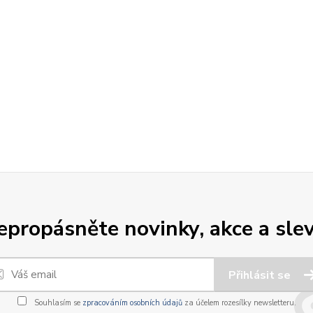
epropásněte novinky, akce a slev
Přihlásit se
Souhlasím se
zpracováním osobních údajů
za účelem rozesílky newsletteru.