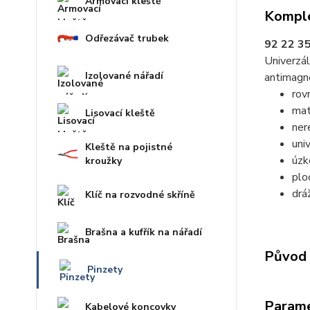
Armovací kleště
Komple
Odřezávač trubek
92 22 35
Univerzál
Izolované nářadí
antimagne
rov
ma
Lisovací kleště
ner
uni
Kleště na pojistné
úzk
kroužky
plo
drá
Klíč na rozvodné skříně
Brašna a kufřík na nářadí
Původ 
Pinzety
Param
Kabelové koncovky