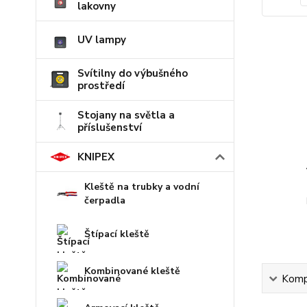
lakovny
UV lampy
Svítilny do výbušného
prostředí
Stojany na světla a
příslušenství
KNIPEX
Kleště na trubky a vodní
čerpadla
Štípací kleště
Kombinované kleště
Kompl