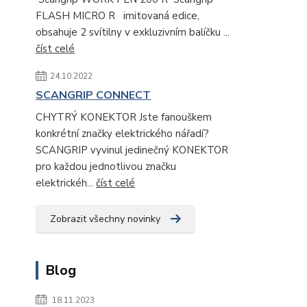
FLASH MICRO R imitovaná edice,
obsahuje 2 svítilny v exkluzivním balíčku ...
číst celé
24.10.2022
SCANGRIP CONNECT
CHYTRÝ KONEKTOR Jste fanouškem
konkrétní značky elektrického nářadí?
SCANGRIP vyvinul jedinečný KONEKTOR
pro každou jednotlivou značku
elektrickéh...
číst celé
Zobrazit všechny novinky
Blog
18.11.2023