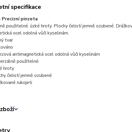
tní specifikace
 Precizní pinzeta
ně použitelné. úzké hroty. Plochy čelistí jemně ozubené. Drážkov
tická ocel odolná vůči kyselinám.
ný tvar
továno
ezová antimagnetická ocel odolná vůči kyselinám
verzálně použitelné
é hroty
chy čelistí jemně ozubené
žkované rukojeti
zboží
etry