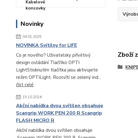
Výrob
Novinky
04.01.2025
NOVINKA Svítilny for LIFE
Zboží 
Co je nového? Uživatelsky přívětivý
design ovládání Tlačítko OPTI
KNIP
LightStisknutím tlačítka jasu aktivujete
režim OPTILight. Rozsvítí se zelený ind...
číst celé
15.10.2024
Akční nabídka dvou svítilen obsahuje
Scangrip WORK PEN 200 R Scangrip
FLASH MICRO R
Akční nabídka dvou svítilen obsahuje
Scangrip WORK PEN 200 R Scangrip