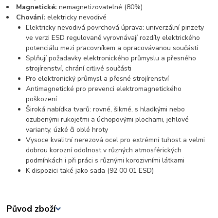
Magnetické:
nemagnetizovatelné (80%)
Chování:
elektricky nevodivé
Elektricky nevodivá povrchová úprava: univerzální pinzety
ve verzi ESD regulovaně vyrovnávají rozdíly elektrického
potenciálu mezi pracovníkem a opracovávanou součástí
Splňují požadavky elektronického průmyslu a přesného
strojírenství, chrání citlivé součásti
Pro elektronický průmysl a přesné strojírenství
Antimagnetické pro prevenci elektromagnetického
poškození
Široká nabídka tvarů: rovné, šikmé, s hladkými nebo
ozubenými rukojeťmi a úchopovými plochami, jehlové
varianty, úzké či oblé hroty
Vysoce kvalitní nerezová ocel pro extrémní tuhost a velmi
dobrou korozní odolnost v různých atmosférických
podmínkách i při práci s různými korozivními látkami
K dispozici také jako sada (92 00 01 ESD)
Původ zboží