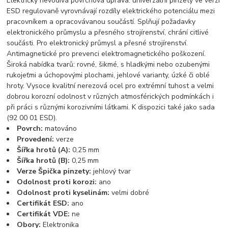
Elektricky nevodivá povrchová úprava: univerzální pinzety ve verzi
ESD regulovaně vyrovnávají rozdíly elektrického potenciálu mezi
pracovníkem a opracovávanou součástí. Splňují požadavky
elektronického průmyslu a přesného strojírenství, chrání citlivé
součásti. Pro elektronický průmysl a přesné strojírenství.
Antimagnetické pro prevenci elektromagnetického poškození.
Široká nabídka tvarů: rovné, šikmé, s hladkými nebo ozubenými
rukojeťmi a úchopovými plochami, jehlové varianty, úzké či oblé
hroty. Vysoce kvalitní nerezová ocel pro extrémní tuhost a velmi
dobrou korozní odolnost v různých atmosférických podmínkách i
při práci s různými korozivními látkami. K dispozici také jako sada
(92 00 01 ESD).
Povrch:
matováno
Provedení:
verze
Šířka hrotů (A):
0,25 mm
Šířka hrotů (B):
0,25 mm
Verze Špička pinzety:
jehlový tvar
Odolnost proti korozi:
ano
Odolnost proti kyselinám:
velmi dobré
Certifikát ESD:
ano
Certifikát VDE:
ne
Obory:
Elektronika