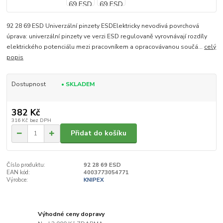
92 28 69 ESD Univerzální pinzety ESDElektricky nevodivá povrchová
úprava: univerzální pinzety ve verzi ESD regulovaně vyrovnávají rozdíly
elektrického potenciálu mezi pracovníkem a opracovávanou součá...
celý
popis
Dostupnost
• SKLADEM
382 Kč
316 Kč
bez DPH
Přidat do košíku
Číslo produktu:
92 28 69 ESD
EAN kód:
4003773054771
Výrobce:
KNIPEX
Výhodné ceny dopravy