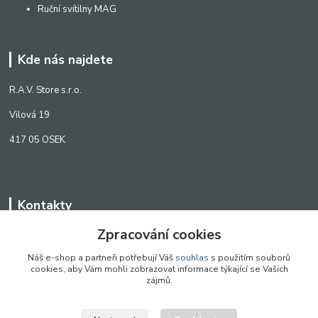
Ruční svítilny MAG
Kde nás najdete
R.A.V. Store s.r.o.
Vilová 19
417 05 OSEK
Kontakty
Zpracování cookies
WWW.SCANLED.CZ
+420 776 242 909
Náš e-shop a partneři potřebují Váš
souhlas
s použitím souborů
cookies, aby Vám mohli zobrazovat informace týkající se Vašich
obchod@scanled.cz
zájmů.