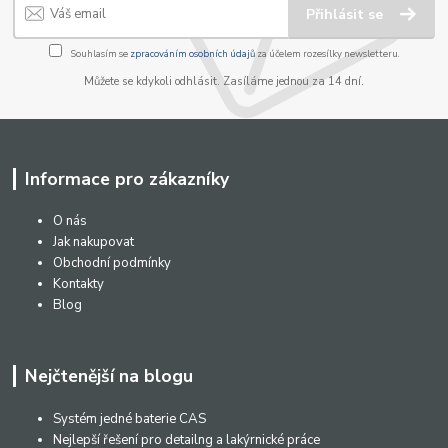
Přihlásit se
Souhlasím se
zpracováním osobních údajů
za účelem rozesílky newsletteru.
Můžete se kdykoli odhlásit. Zasíláme jednou za 14 dní.
Informace pro zákazníky
O nás
Jak nakupovat
Obchodní podmínky
Kontakty
Blog
Nejčtenější na blogu
Systém jedné baterie CAS
Nejlepší řešení pro detailng a lakýrnické práce