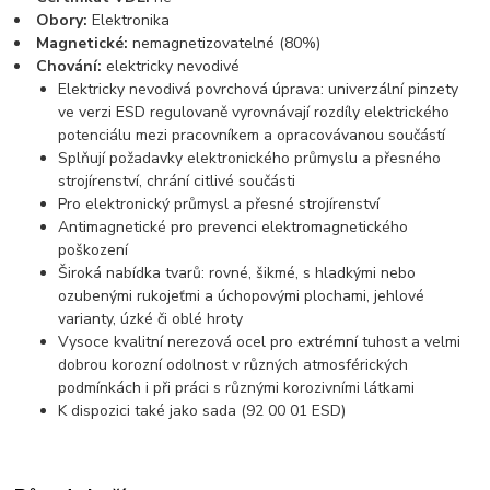
Obory:
Elektronika
Magnetické:
nemagnetizovatelné (80%)
Chování:
elektricky nevodivé
Elektricky nevodivá povrchová úprava: univerzální pinzety
ve verzi ESD regulovaně vyrovnávají rozdíly elektrického
potenciálu mezi pracovníkem a opracovávanou součástí
Splňují požadavky elektronického průmyslu a přesného
strojírenství, chrání citlivé součásti
Pro elektronický průmysl a přesné strojírenství
Antimagnetické pro prevenci elektromagnetického
poškození
Široká nabídka tvarů: rovné, šikmé, s hladkými nebo
ozubenými rukojeťmi a úchopovými plochami, jehlové
varianty, úzké či oblé hroty
Vysoce kvalitní nerezová ocel pro extrémní tuhost a velmi
dobrou korozní odolnost v různých atmosférických
podmínkách i při práci s různými korozivními látkami
K dispozici také jako sada (92 00 01 ESD)