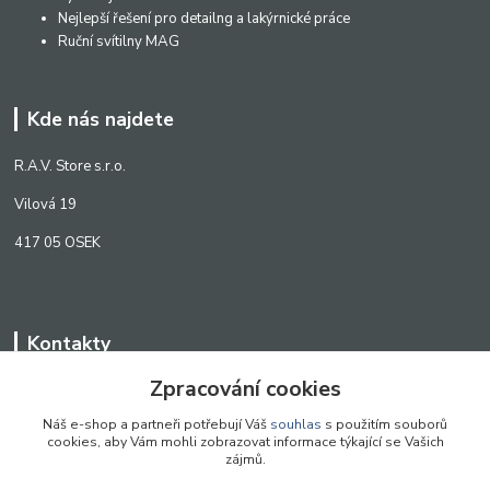
Nejlepší řešení pro detailng a lakýrnické práce
Ruční svítilny MAG
Kde nás najdete
R.A.V. Store s.r.o.
Vilová 19
417 05 OSEK
Kontakty
Zpracování cookies
WWW.SCANLED.CZ
+420 776 242 909
Náš e-shop a partneři potřebují Váš
souhlas
s použitím souborů
cookies, aby Vám mohli zobrazovat informace týkající se Vašich
obchod@scanled.cz
zájmů.