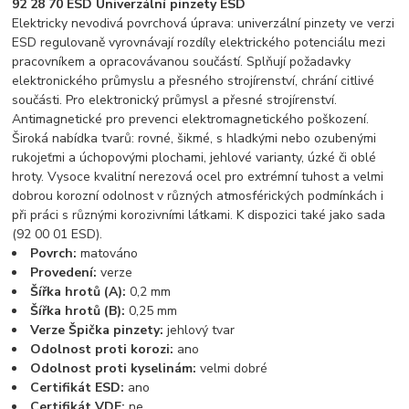
92 28 70 ESD Univerzální pinzety ESD
Elektricky nevodivá povrchová úprava: univerzální pinzety ve verzi
ESD regulovaně vyrovnávají rozdíly elektrického potenciálu mezi
pracovníkem a opracovávanou součástí. Splňují požadavky
elektronického průmyslu a přesného strojírenství, chrání citlivé
součásti. Pro elektronický průmysl a přesné strojírenství.
Antimagnetické pro prevenci elektromagnetického poškození.
Široká nabídka tvarů: rovné, šikmé, s hladkými nebo ozubenými
rukojeťmi a úchopovými plochami, jehlové varianty, úzké či oblé
hroty. Vysoce kvalitní nerezová ocel pro extrémní tuhost a velmi
dobrou korozní odolnost v různých atmosférických podmínkách i
při práci s různými korozivními látkami. K dispozici také jako sada
(92 00 01 ESD).
Povrch:
matováno
Provedení:
verze
Šířka hrotů (A):
0,2 mm
Šířka hrotů (B):
0,25 mm
Verze Špička pinzety:
jehlový tvar
Odolnost proti korozi:
ano
Odolnost proti kyselinám:
velmi dobré
Certifikát ESD:
ano
Certifikát VDE:
ne