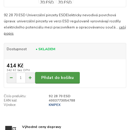
92 28 70 ESD Univerzální pinzety ESDElektricky nevodivá povrchová
úprava: univerzální pinzety ve verzi ESD regulovaně vyrovnávají rozdíly
elektrického potenciálu mezi pracovníkem a opracovávanou součá...
celý
popis
Dostupnost
• SKLADEM
414 Kč
342 Kč
bez DPH
Přidat do košíku
Číslo produktu:
92 28 70 ESD
EAN kód:
4003773054788
Výrobce:
KNIPEX
Výhodné ceny dopravy