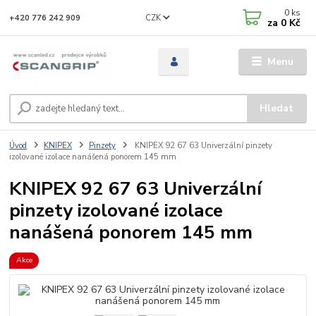
0
ks
CZK
+420 776 242 909
za
0 Kč
Menu
Hledat
Úvod
KNIPEX
Pinzety
KNIPEX 92 67 63 Univerzální pinzety
izolované izolace nanášená ponorem 145 mm
KNIPEX 92 67 63 Univerzální
pinzety izolované izolace
nanášená ponorem 145 mm
Akce