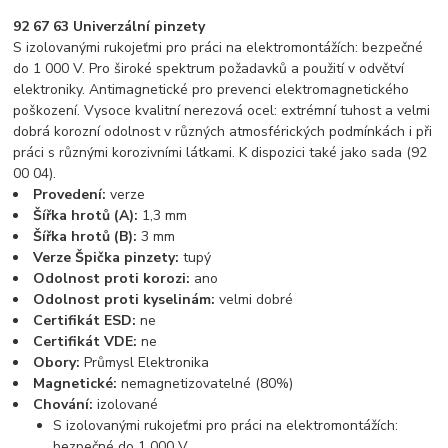
92 67 63 Univerzální pinzety
S izolovanými rukojeťmi pro práci na elektromontážích: bezpečné
do 1 000 V. Pro široké spektrum požadavků a použití v odvětví
elektroniky. Antimagnetické pro prevenci elektromagnetického
poškození. Vysoce kvalitní nerezová ocel: extrémní tuhost a velmi
dobrá korozní odolnost v různých atmosférických podmínkách i při
práci s různými korozivními látkami. K dispozici také jako sada (92
00 04).
Provedení:
verze
Šířka hrotů (A):
1,3 mm
Šířka hrotů (B):
3 mm
Verze Špička pinzety:
tupý
Odolnost proti korozi:
ano
Odolnost proti kyselinám:
velmi dobré
Certifikát ESD:
ne
Certifikát VDE:
ne
Obory:
Průmysl Elektronika
Magnetické:
nemagnetizovatelné (80%)
Chování:
izolované
S izolovanými rukojeťmi pro práci na elektromontážích:
bezpečné do 1 000 V