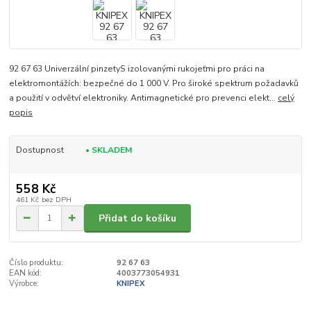
92 67 63 Univerzální pinzetyS izolovanými rukojeťmi pro práci na
elektromontážích: bezpečné do 1 000 V. Pro široké spektrum požadavků
a použití v odvětví elektroniky. Antimagnetické pro prevenci elekt...
celý
popis
Dostupnost
• SKLADEM
558 Kč
461 Kč
bez DPH
Přidat do košíku
Číslo produktu:
92 67 63
EAN kód:
4003773054931
Výrobce:
KNIPEX