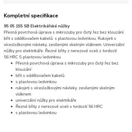
Kompletní specifikace
95 05 155 SB Elektrikářské nůžky
Přesná povrchová úprava s mikrozuby pro čistý řez bez klouzání.
břit s oddělovačem kabelů. s plastovou ledvinkou. Rukojeti s
vícesložkovými návleky, zesílenými skelným vláknem. Univerzální
nůžky pro elektrikáře. Řezné břity z nerezové oceli s tvrdostí
56 HRC S plastovou ledvinkou.
Přesná povrchová úprava s mikrozuby pro čistý řez bez
klouzání
břit s oddělovačem kabelů
s plastovou ledvinkou
rukojeti s vícesložkovými návleky, zesílenými skelným
vláknem
univerzální nůžky pro elektrikáře
Řezné břity z nerezové oceli s tvrdostí 56 HRC
s plastovou ledvinkou