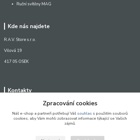
Ruční svítilny MAG
Kde nás najdete
R.A.V. Store s.r.o.
Vilová 19
417 05 OSEK
Kontakty
Zpracování cookies
WWW.SCANLED.CZ
+420 776 242 909
Náš e-shop a partneři potřebují Váš
souhlas
s použitím souborů
cookies, aby Vám mohli zobrazovat informace týkající se Vašich
obchod@scanled.cz
zájmů.