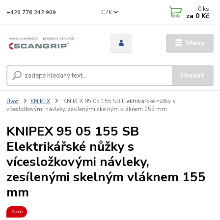
0
ks
CZK
+420 776 242 909
za
0 Kč
Menu
Hledat
Úvod
KNIPEX
KNIPEX 95 05 155 SB Elektrikářské nůžky s
vícesložkovými návleky, zesílenými skelným vláknem 155 mm
KNIPEX 95 05 155 SB
Elektrikářské nůžky s
vícesložkovými návleky,
zesílenými skelným vláknem 155
mm
Akce