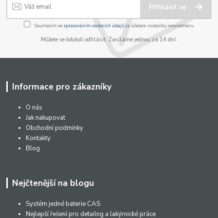
Přihlásit se
Souhlasím se
zpracováním osobních údajů
za účelem rozesílky newsletteru.
Můžete se kdykoli odhlásit. Zasíláme jednou za 14 dní.
Informace pro zákazníky
O nás
Jak nakupovat
Obchodní podmínky
Kontakty
Blog
Nejčtenější na blogu
Systém jedné baterie CAS
Nejlepší řešení pro detailng a lakýrnické práce