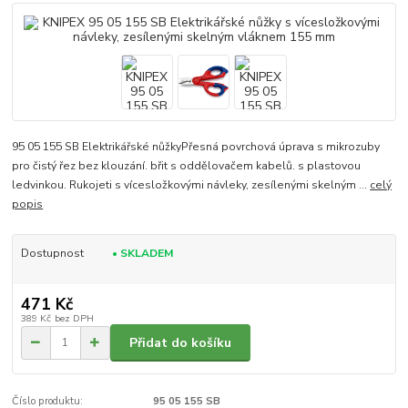
95 05 155 SB Elektrikářské nůžkyPřesná povrchová úprava s mikrozuby
pro čistý řez bez klouzání. břit s oddělovačem kabelů. s plastovou
ledvinkou. Rukojeti s vícesložkovými návleky, zesílenými skelným ...
celý
popis
Dostupnost
• SKLADEM
471 Kč
389 Kč
bez DPH
Přidat do košíku
Číslo produktu:
95 05 155 SB