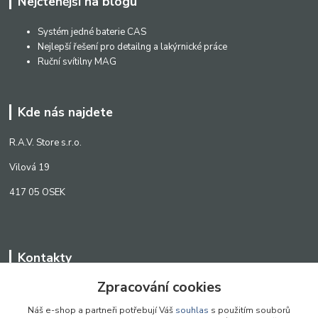
Nejčtenější na blogu
Systém jedné baterie CAS
Nejlepší řešení pro detailng a lakýrnické práce
Ruční svítilny MAG
Kde nás najdete
R.A.V. Store s.r.o.
Vilová 19
417 05 OSEK
Kontakty
Zpracování cookies
WWW.SCANLED.CZ
+420 776 242 909
Náš e-shop a partneři potřebují Váš
souhlas
s použitím souborů