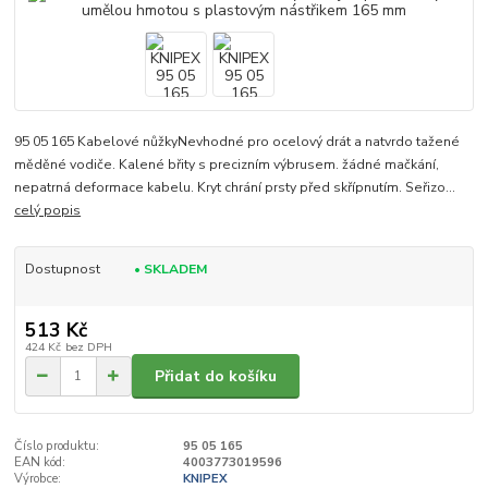
95 05 165 Kabelové nůžkyNevhodné pro ocelový drát a natvrdo tažené
měděné vodiče. Kalené břity s precizním výbrusem. žádné mačkání,
nepatrná deformace kabelu. Kryt chrání prsty před skřípnutím. Seřizo...
celý popis
Dostupnost
• SKLADEM
513 Kč
424 Kč
bez DPH
Přidat do košíku
Číslo produktu:
95 05 165
EAN kód:
4003773019596
Výrobce:
KNIPEX