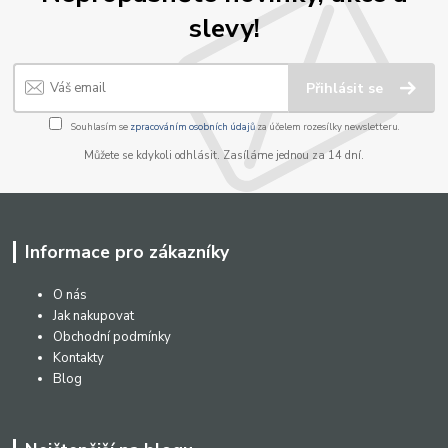
slevy!
Přihlásit se
Souhlasím se
zpracováním osobních údajů
za účelem rozesílky newsletteru.
Můžete se kdykoli odhlásit. Zasíláme jednou za 14 dní.
Informace pro zákazníky
O nás
Jak nakupovat
Obchodní podmínky
Kontakty
Blog