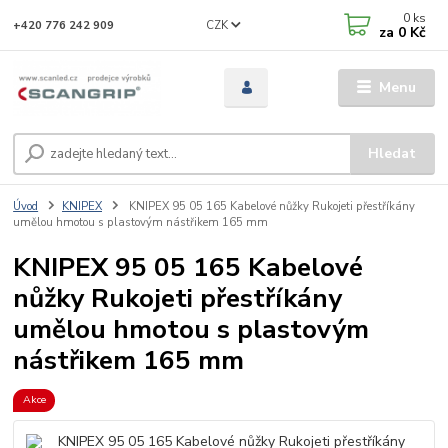
0
ks
CZK
+420 776 242 909
za
0 Kč
Menu
Hledat
Úvod
KNIPEX
KNIPEX 95 05 165 Kabelové nůžky Rukojeti přestříkány
umělou hmotou s plastovým nástřikem 165 mm
KNIPEX 95 05 165 Kabelové
nůžky Rukojeti přestříkány
umělou hmotou s plastovým
nástřikem 165 mm
Akce