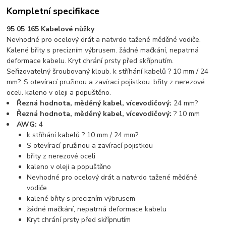
Kompletní specifikace
95 05 165 Kabelové nůžky
Nevhodné pro ocelový drát a natvrdo tažené měděné vodiče.
Kalené břity s precizním výbrusem. žádné mačkání, nepatrná
deformace kabelu. Kryt chrání prsty před skřípnutím.
Seřizovatelný šroubovaný kloub. k stříhání kabelů ? 10 mm / 24
mm?. S otevírací pružinou a zavírací pojistkou. břity z nerezové
oceli. kaleno v oleji a popuštěno.
Řezná hodnota, měděný kabel, vícevodičový:
24 mm?
Řezná hodnota, měděný kabel, vícevodičový:
? 10 mm
AWG:
4
k stříhání kabelů ? 10 mm / 24 mm?
S otevírací pružinou a zavírací pojistkou
břity z nerezové oceli
kaleno v oleji a popuštěno
Nevhodné pro ocelový drát a natvrdo tažené měděné
vodiče
kalené břity s precizním výbrusem
žádné mačkání, nepatrná deformace kabelu
Kryt chrání prsty před skřípnutím