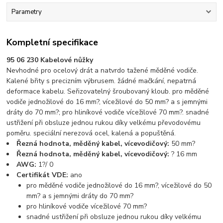
Parametry
Kompletní specifikace
95 06 230 Kabelové nůžky
Nevhodné pro ocelový drát a natvrdo tažené měděné vodiče.
Kalené břity s precizním výbrusem. žádné mačkání, nepatrná
deformace kabelu. Seřizovatelný šroubovaný kloub. pro měděné
vodiče jednožilové do 16 mm?, vícežilové do 50 mm? a s jemnými
dráty do 70 mm?; pro hliníkové vodiče vícežilové 70 mm?. snadné
ustřižení při obsluze jednou rukou díky velkému převodovému
poměru. speciální nerezová ocel, kalená a popuštěná.
Řezná hodnota, měděný kabel, vícevodičový:
50 mm?
Řezná hodnota, měděný kabel, vícevodičový:
? 16 mm
AWG:
1?/ 0
Certifikát VDE:
ano
pro měděné vodiče jednožilové do 16 mm?, vícežilové do 50
mm? a s jemnými dráty do 70 mm?
pro hliníkové vodiče vícežilové 70 mm?
snadné ustřižení při obsluze jednou rukou díky velkému