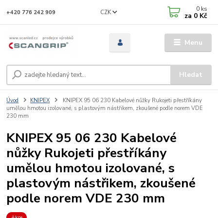
0
ks
CZK
+420 776 242 909
za
0 Kč
Menu
Hledat
Úvod
KNIPEX
KNIPEX 95 06 230 Kabelové nůžky Rukojeti přestříkány
umělou hmotou izolované, s plastovým nástřikem, zkoušené podle norem VDE
230 mm
KNIPEX 95 06 230 Kabelové
nůžky Rukojeti přestříkány
umělou hmotou izolované, s
plastovým nástřikem, zkoušené
podle norem VDE 230 mm
Akce