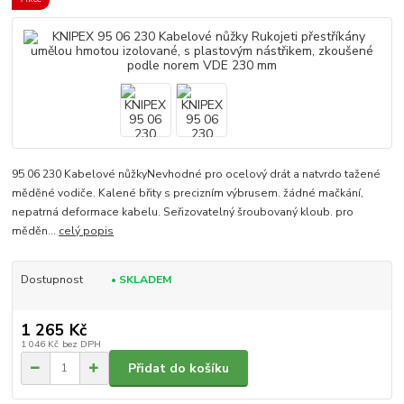
95 06 230 Kabelové nůžkyNevhodné pro ocelový drát a natvrdo tažené
měděné vodiče. Kalené břity s precizním výbrusem. žádné mačkání,
nepatrná deformace kabelu. Seřizovatelný šroubovaný kloub. pro
měděn...
celý popis
Dostupnost
• SKLADEM
1 265 Kč
1 046 Kč
bez DPH
Přidat do košíku