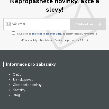
Nepropásněte novinky, akce a
slevy!
Přihlásit se
Souhlasím se
zpracováním osobních údajů
za účelem rozesílky newsletteru.
Můžete se kdykoli odhlásit. Zasíláme jednou za 14 dní.
Informace pro zákazníky
O nás
Jak nakupovat
Obchodní podmínky
Kontakty
Blog