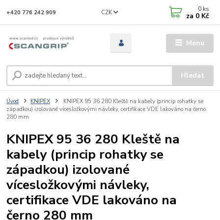
0
ks
CZK
+420 776 242 909
za
0 Kč
Menu
Hledat
Úvod
KNIPEX
KNIPEX 95 36 280 Kleště na kabely (princip rohatky se
západkou) izolované vícesložkovými návleky, certifikace VDE lakováno na černo
280 mm
KNIPEX 95 36 280 Kleště na
kabely (princip rohatky se
západkou) izolované
vícesložkovými návleky,
certifikace VDE lakováno na
černo 280 mm