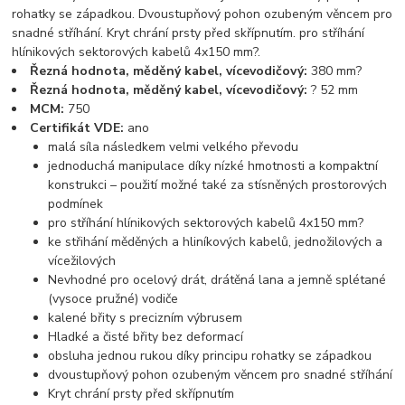
rohatky se západkou. Dvoustupňový pohon ozubeným věncem pro
snadné stříhání. Kryt chrání prsty před skřípnutím. pro stříhání
hlínikových sektorových kabelů 4x150 mm?.
Řezná hodnota, měděný kabel, vícevodičový:
380 mm?
Řezná hodnota, měděný kabel, vícevodičový:
? 52 mm
MCM:
750
Certifikát VDE:
ano
malá síla následkem velmi velkého převodu
jednoduchá manipulace díky nízké hmotnosti a kompaktní
konstrukci – použití možné také za stísněných prostorových
podmínek
pro stříhání hlínikových sektorových kabelů 4x150 mm?
ke střihání měděných a hliníkových kabelů, jednožilových a
vícežilových
Nevhodné pro ocelový drát, drátěná lana a jemně splétané
(vysoce pružné) vodiče
kalené břity s precizním výbrusem
Hladké a čisté břity bez deformací
obsluha jednou rukou díky principu rohatky se západkou
dvoustupňový pohon ozubeným věncem pro snadné stříhání
Kryt chrání prsty před skřípnutím