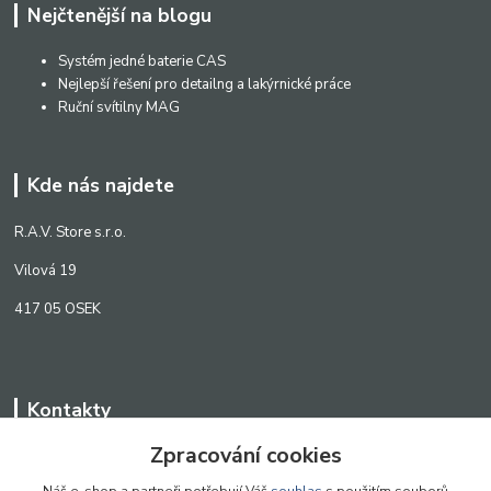
Nejčtenější na blogu
Systém jedné baterie CAS
Nejlepší řešení pro detailng a lakýrnické práce
Ruční svítilny MAG
Kde nás najdete
R.A.V. Store s.r.o.
Vilová 19
417 05 OSEK
Kontakty
Zpracování cookies
WWW.SCANLED.CZ
+420 776 242 909