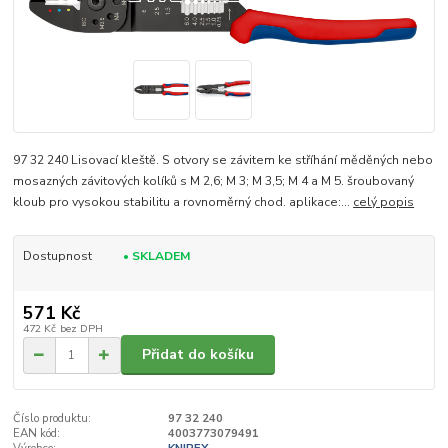
97 32 240 Lisovací kleště. S otvory se závitem ke stříhání měděných nebo
mosazných závitových kolíků s M 2,6; M 3; M 3,5; M 4 a M 5. šroubovaný
kloub pro vysokou stabilitu a rovnoměrný chod. aplikace:...
celý popis
Dostupnost
• SKLADEM
571 Kč
472 Kč
bez DPH
Přidat do košíku
Číslo produktu:
97 32 240
EAN kód:
4003773079491