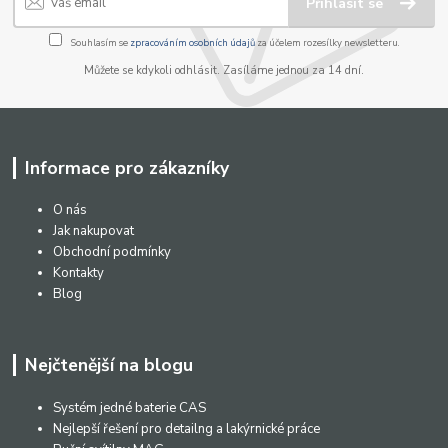
Přihlásit se
Souhlasím se
zpracováním osobních údajů
za účelem rozesílky newsletteru.
Můžete se kdykoli odhlásit. Zasíláme jednou za 14 dní.
Informace pro zákazníky
O nás
Jak nakupovat
Obchodní podmínky
Kontakty
Blog
Nejčtenější na blogu
Systém jedné baterie CAS
Nejlepší řešení pro detailng a lakýrnické práce