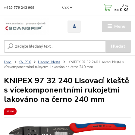
0
ks
CZK
+420 776 242 909
za
0 Kč
Menu
Hledat
Úvod
KNIPEX
Lisovací kleště
KNIPEX 97 32 240 Lisovací kleště s
vícekomponentními rukojeťmi lakováno na černo 240 mm
KNIPEX 97 32 240 Lisovací kleště
s vícekomponentními rukojeťmi
lakováno na černo 240 mm
Akce