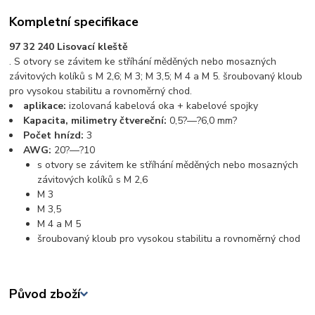
Kompletní specifikace
97 32 240 Lisovací kleště
. S otvory se závitem ke stříhání měděných nebo mosazných
závitových kolíků s M 2,6; M 3; M 3,5; M 4 a M 5. šroubovaný kloub
pro vysokou stabilitu a rovnoměrný chod.
aplikace:
izolovaná kabelová oka + kabelové spojky
Kapacita, milimetry čtvereční:
0,5?—?6,0 mm?
Počet hnízd:
3
AWG:
20?—?10
s otvory se závitem ke stříhání měděných nebo mosazných
závitových kolíků s M 2,6
M 3
M 3,5
M 4 a M 5
šroubovaný kloub pro vysokou stabilitu a rovnoměrný chod
Původ zboží