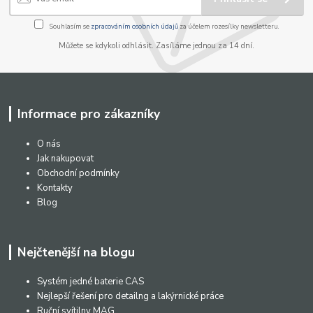
Souhlasím se
zpracováním osobních údajů
za účelem rozesílky newsletteru.
Můžete se kdykoli odhlásit. Zasíláme jednou za 14 dní.
Informace pro zákazníky
O nás
Jak nakupovat
Obchodní podmínky
Kontakty
Blog
Nejčtenější na blogu
Systém jedné baterie CAS
Nejlepší řešení pro detailng a lakýrnické práce
Ruční svítilny MAG