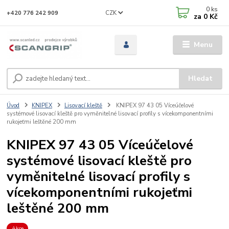
0
ks
CZK
+420 776 242 909
za
0 Kč
Menu
Hledat
Úvod
KNIPEX
Lisovací kleště
KNIPEX 97 43 05 Víceúčelové
systémové lisovací kleště pro vyměnitelné lisovací profily s vícekomponentními
rukojeťmi leštěné 200 mm
KNIPEX 97 43 05 Víceúčelové
systémové lisovací kleště pro
vyměnitelné lisovací profily s
vícekomponentními rukojeťmi
leštěné 200 mm
Akce