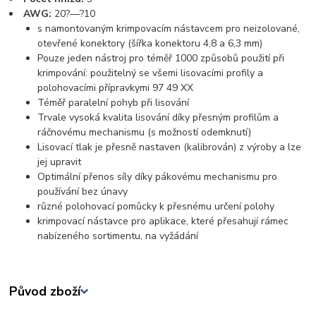
AWG:
20?—?10
s namontovaným krimpovacím nástavcem pro neizolované,
otevřené konektory (šířka konektoru 4,8 a 6,3 mm)
Pouze jeden nástroj pro téměř 1000 způsobů použití při
krimpování: použitelný se všemi lisovacími profily a
polohovacími přípravkymi 97 49 XX
Téměř paralelní pohyb při lisování
Trvale vysoká kvalita lisování díky přesným profilům a
ráčnovému mechanismu (s možností odemknutí)
Lisovací tlak je přesně nastaven (kalibrován) z výroby a lze
jej upravit
Optimální přenos síly díky pákovému mechanismu pro
používání bez únavy
různé polohovací pomůcky k přesnému určení polohy
krimpovací nástavce pro aplikace, které přesahují rámec
nabízeného sortimentu, na vyžádání
Původ zboží