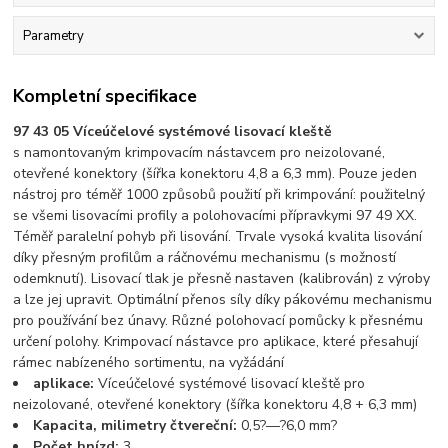
Parametry
Kompletní specifikace
97 43 05 Víceúčelové systémové lisovací kleště
s namontovaným krimpovacím nástavcem pro neizolované,
otevřené konektory (šířka konektoru 4,8 a 6,3 mm). Pouze jeden
nástroj pro téměř 1000 způsobů použití při krimpování: použitelný
se všemi lisovacími profily a polohovacími přípravkymi 97 49 XX.
Téměř paralelní pohyb při lisování. Trvale vysoká kvalita lisování
díky přesným profilům a ráčnovému mechanismu (s možností
odemknutí). Lisovací tlak je přesně nastaven (kalibrován) z výroby
a lze jej upravit. Optimální přenos síly díky pákovému mechanismu
pro používání bez únavy. Různé polohovací pomůcky k přesnému
určení polohy. Krimpovací nástavce pro aplikace, které přesahují
rámec nabízeného sortimentu, na vyžádání
aplikace:
Víceúčelové systémové lisovací kleště pro
neizolované, otevřené konektory (šířka konektoru 4,8 + 6,3 mm)
Kapacita, milimetry čtvereční:
0,5?—?6,0 mm?
Počet hnízd:
3