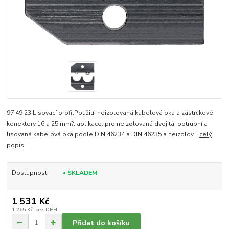
97 49 23 Lisovací profilPoužití: neizolovaná kabelová oka a zástrčkové
konektory 16 a 25 mm?. aplikace: pro neizolovaná dvojitá, potrubní a
lisovaná kabelová oka podle DIN 46234 a DIN 46235 a neizolov...
celý
popis
Dostupnost
• SKLADEM
1 531 Kč
1 265 Kč
bez DPH
Přidat do košíku