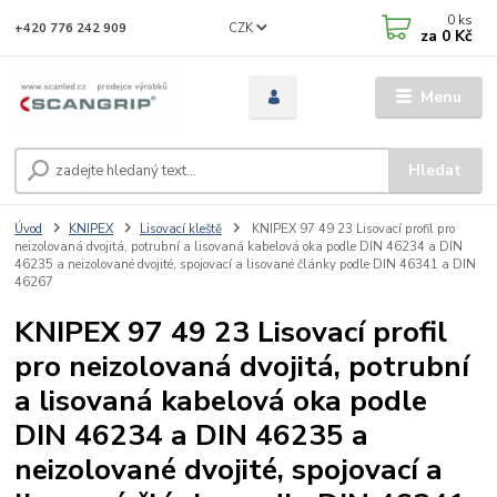
0
ks
CZK
+420 776 242 909
za
0 Kč
Menu
Hledat
Úvod
KNIPEX
Lisovací kleště
KNIPEX 97 49 23 Lisovací profil pro
neizolovaná dvojitá, potrubní a lisovaná kabelová oka podle DIN 46234 a DIN
46235 a neizolované dvojité, spojovací a lisované články podle DIN 46341 a DIN
46267
KNIPEX 97 49 23 Lisovací profil
pro neizolovaná dvojitá, potrubní
a lisovaná kabelová oka podle
DIN 46234 a DIN 46235 a
neizolované dvojité, spojovací a