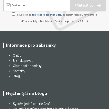
Přihlásit se
Souhlasím se
zpracováním osobních údajů
za účelem rozesílky newsletteru.
Můžete se kdykoli odhlásit. Zasíláme jednou za 14 dní.
Informace pro zákazníky
O nás
Jak nakupovat
Obchodní podmínky
Kontakty
Blog
Nejčtenější na blogu
Systém jedné baterie CAS
Nejlepší řešení pro detailng a lakýrnické práce