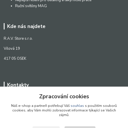
Ruční svítilny MAG
Kde nás najdete
R.A.V. Store s.r.o.
Vilová 19
417 05 OSEK
Kontakty
Zpracování cookies
WWW.SCANLED.CZ
+420 776 242 909
Náš e-shop a partneři potřebují Váš
souhlas
s použitím souborů
cookies, aby Vám mohli zobrazovat informace týkající se Vašich
obchod@scanled.cz
zájmů.