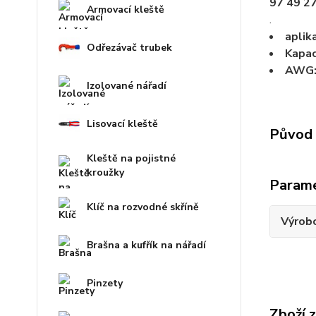
97 49 27
Armovací kleště
.
aplik
Odřezávač trubek
Kapac
AWG
Izolované nářadí
Lisovací kleště
Původ 
Kleště na pojistné
kroužky
Param
Klíč na rozvodné skříně
Výrob
Brašna a kufřík na nářadí
Pinzety
Zboží 