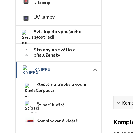
lakovny
UV lampy
Svítilny do výbušného
prostředí
Stojany na světla a
příslušenství
KNIPEX
Kleště na trubky a vodní
čerpadla
Kompl
Štípací kleště
Kombinované kleště
Komple