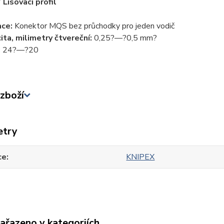
 Lisovací profil
ace:
Konektor MQS bez průchodky pro jeden vodič
ita, milimetry čtvereční:
0,25?—?0,5 mm?
:
24?—?20
zboží
etry
ce
KNIPEX
zařazeno v kategoriích