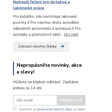
Nejlepší řešení pro detailng a
lakýrnické práce
Pro každého, kdo kontroluje lakované
povrchy // Pro všechny druhy autodílen,
nákladních automobilů a autobusů // Pro
autolaky a průmyslové lakýr...
číst celé
Zobrazit všechny články
Nepropásněte novinky, akce
a slevy!
Můžete se kdykoli odhlásit. Zasíláme
jednou za 14 dní.
Přihlásit se
Souhlasím se
zpracováním osobních údajů
za účelem