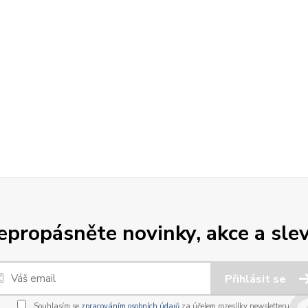
epropásněte novinky, akce a slev
Přihlásit se
Souhlasím se
zpracováním osobních údajů
za účelem rozesílky newsletteru.