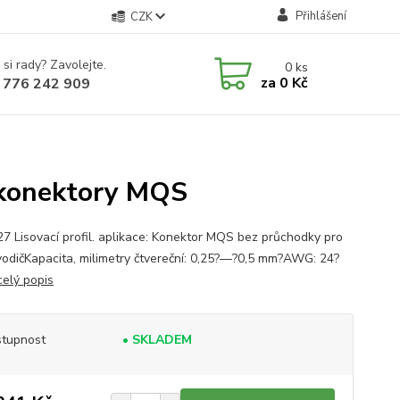
Přihlášení
CZK
 si rady? Zavolejte.
0
ks
za
0 Kč
 776 242 909
o konektory MQS
27 Lisovací profil. aplikace: Konektor MQS bez průchodky pro
vodičKapacita, milimetry čtvereční: 0,25?—?0,5 mm?AWG: 24?
celý popis
tupnost
• SKLADEM