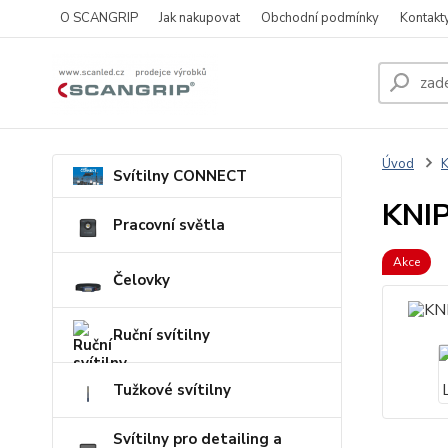
O SCANGRIP
Jak nakupovat
Obchodní podmínky
Kontakt
Úvod
Svítilny CONNECT
KNIP
Pracovní světla
Akce
Čelovky
Ruční svítilny
Tužkové svítilny
Svítilny pro detailing a