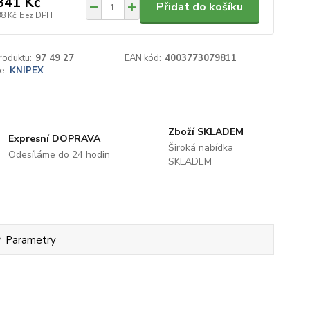
341 Kč
Přidat do košíku
88 Kč
bez DPH
roduktu:
97 49 27
EAN kód:
4003773079811
e:
KNIPEX
Zboží SKLADEM
Expresní DOPRAVA
Široká nabídka
Odesíláme do 24 hodin
SKLADEM
Parametry