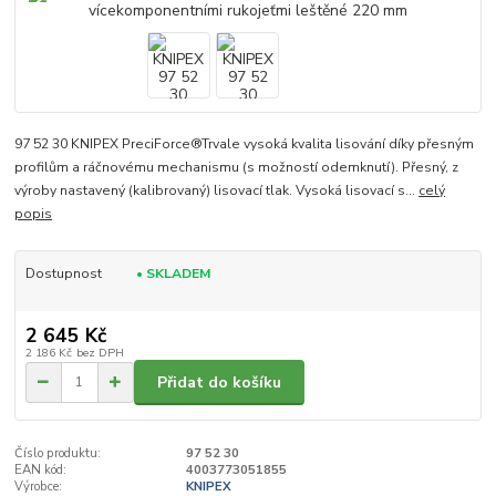
97 52 30 KNIPEX PreciForce®Trvale vysoká kvalita lisování díky přesným
profilům a ráčnovému mechanismu (s možností odemknutí). Přesný, z
výroby nastavený (kalibrovaný) lisovací tlak. Vysoká lisovací s...
celý
popis
Dostupnost
• SKLADEM
2 645 Kč
2 186 Kč
bez DPH
Přidat do košíku
Číslo produktu:
97 52 30
EAN kód:
4003773051855
Výrobce:
KNIPEX