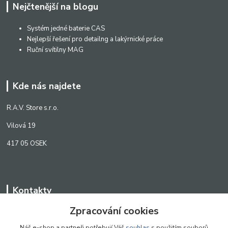
Nejčtenější na blogu
Systém jedné baterie CAS
Nejlepší řešení pro detailng a lakýrnické práce
Ruční svítilny MAG
Kde nás najdete
R.A.V. Store s.r.o.
Vilová 19
417 05 OSEK
Kontakty
Zpracování cookies
WWW.SCANLED.CZ
+420 776 242 909
Náš e-shop a partneři potřebují Váš
souhlas
s použitím souborů