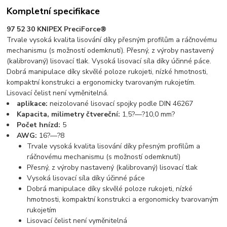
Kompletní specifikace
97 52 30 KNIPEX PreciForce®
Trvale vysoká kvalita lisování díky přesným profilům a ráčnovému
mechanismu (s možností odemknutí). Přesný, z výroby nastavený
(kalibrovaný) lisovací tlak. Vysoká lisovací síla díky účinné páce.
Dobrá manipulace díky skvělé poloze rukojeti, nízké hmotnosti,
kompaktní konstrukci a ergonomicky tvarovaným rukojetím.
Lisovací čelist není vyměnitelná.
aplikace:
neizolované lisovací spojky podle DIN 46267
Kapacita, milimetry čtvereční:
1,5?—?10,0 mm?
Počet hnízd:
5
AWG:
16?—?8
Trvale vysoká kvalita lisování díky přesným profilům a
ráčnovému mechanismu (s možností odemknutí)
Přesný, z výroby nastavený (kalibrovaný) lisovací tlak
Vysoká lisovací síla díky účinné páce
Dobrá manipulace díky skvělé poloze rukojeti, nízké
hmotnosti, kompaktní konstrukci a ergonomicky tvarovaným
rukojetím
Lisovací čelist není vyměnitelná