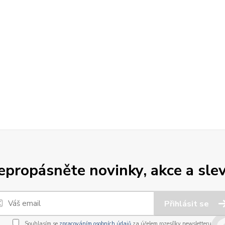
epropásněte novinky, akce a slev
Přihlásit se
Souhlasím se
zpracováním osobních údajů
za účelem rozesílky newsletteru.