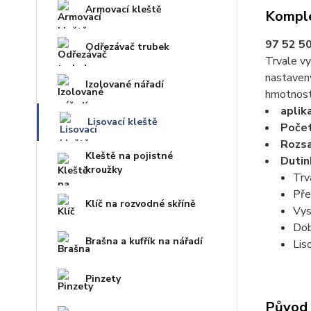
Armovací kleště
Komple
97 52 5
Odřezávač trubek
Trvale vy
nastavený
Izolované nářadí
hmotnosti
aplik
Lisovací kleště
Počet
Rozs
Kleště na pojistné
Dutin
kroužky
Trv
Pře
Klíč na rozvodné skříně
Vys
Dob
Brašna a kufřík na nářadí
Lis
Pinzety
Původ 