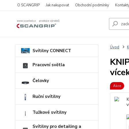
O SCANGRIP
Jak nakupovat
Obchodní podmínky
Kontakt
Úvod
Svítilny CONNECT
KNIP
Pracovní světla
více
Čelovky
Akce
Ruční svítilny
Tužkové svítilny
Svítilny pro detailing a