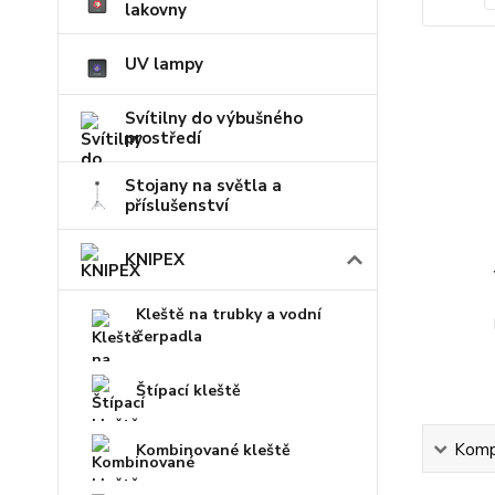
lakovny
UV lampy
Svítilny do výbušného
prostředí
Stojany na světla a
příslušenství
KNIPEX
Kleště na trubky a vodní
čerpadla
Štípací kleště
Kompl
Kombinované kleště