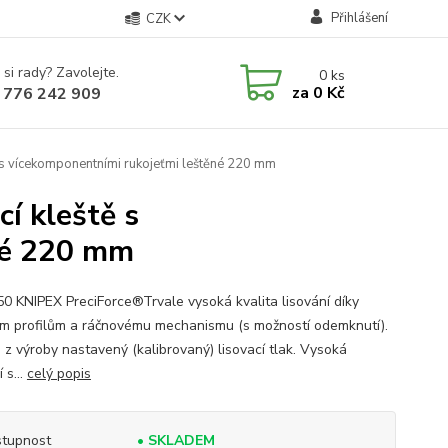
Přihlášení
CZK
 si rady? Zavolejte.
0
ks
za
0 Kč
 776 242 909
 s vícekomponentními rukojeťmi leštěné 220 mm
í kleště s
né 220 mm
50 KNIPEX PreciForce®Trvale vysoká kvalita lisování díky
m profilům a ráčnovému mechanismu (s možností odemknutí).
, z výroby nastavený (kalibrovaný) lisovací tlak. Vysoká
 s...
celý popis
tupnost
• SKLADEM