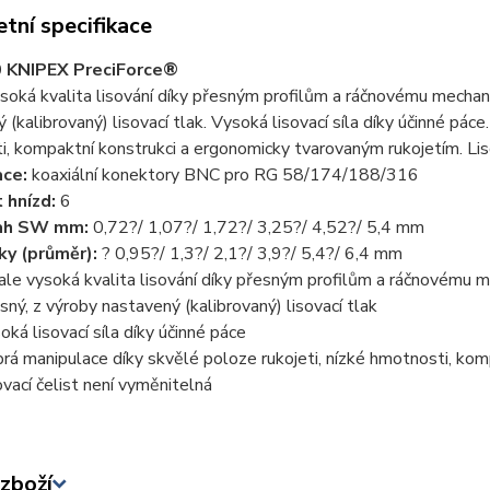
tní specifikace
0 KNIPEX PreciForce®
soká kvalita lisování díky přesným profilům a ráčnovému mechan
 (kalibrovaný) lisovací tlak. Vysoká lisovací síla díky účinné pác
, kompaktní konstrukci a ergonomicky tvarovaným rukojetím. Liso
ace:
koaxiální konektory BNC pro RG 58/174/188/316
 hnízd:
6
ah SW mm:
0,72?/ 1,07?/ 1,72?/ 3,25?/ 4,52?/ 5,4 mm
ky (průměr):
? 0,95?/ 1,3?/ 2,1?/ 3,9?/ 5,4?/ 6,4 mm
ale vysoká kvalita lisování díky přesným profilům a ráčnovému
sný, z výroby nastavený (kalibrovaný) lisovací tlak
oká lisovací síla díky účinné páce
rá manipulace díky skvělé poloze rukojeti, nízké hmotnosti, ko
ovací čelist není vyměnitelná
zboží