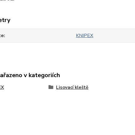
etry
ce
KNIPEX
zařazeno v kategoriích
EX
Lisovací kleště