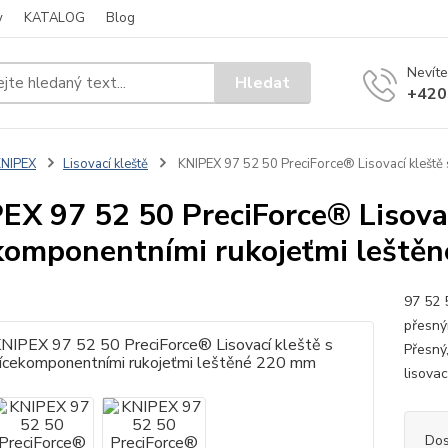
y
KATALOG
Blog
Nevíte
Hledat
+420
KNIPEX
Lisovací kleště
KNIPEX 97 52 50 PreciForce® Lisovací kleště
EX 97 52 50 PreciForce® Lisovac
komponentními rukojeťmi leště
97 52 
přesný
Přesný
lisovací
Dos