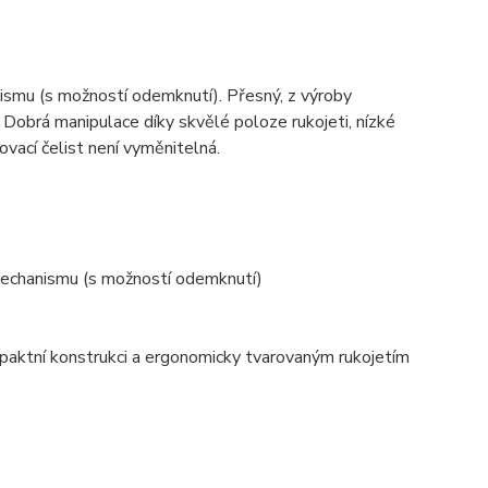
ismu (s možností odemknutí). Přesný, z výroby
e. Dobrá manipulace díky skvělé poloze rukojeti, nízké
vací čelist není vyměnitelná.
 mechanismu (s možností odemknutí)
mpaktní konstrukci a ergonomicky tvarovaným rukojetím