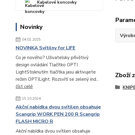
Kabelové koncovky
Param
Novinky
Výrob
04.01.2025
NOVINKA Svítilny for LIFE
Co je nového? Uživatelsky přívětivý
design ovládání Tlačítko OPTI
LightStisknutím tlačítka jasu aktivujete
Zboží 
režim OPTILight. Rozsvítí se zelený ind...
číst celé
KNIP
15.10.2024
Akční nabídka dvou svítilen obsahuje
Scangrip WORK PEN 200 R Scangrip
FLASH MICRO R
Akční nabídka dvou svítilen obsahuje