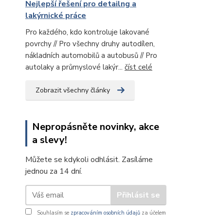
Nejlepší řešení pro detailng a
lakýrnické práce
Pro každého, kdo kontroluje lakované
povrchy // Pro všechny druhy autodílen,
nákladních automobilů a autobusů // Pro
autolaky a průmyslové lakýr...
číst celé
Zobrazit všechny články
Nepropásněte novinky, akce
a slevy!
Můžete se kdykoli odhlásit. Zasíláme
jednou za 14 dní.
Přihlásit se
Souhlasím se
zpracováním osobních údajů
za účelem