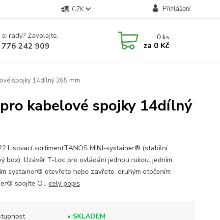
Přihlášení
CZK
 si rady? Zavolejte.
0
ks
za
0 Kč
 776 242 909
lové spojky 14dílný 265 mm
pro kabelové spojky 14dílný
22 Lisovací sortimentTANOS MINI-systainer® (stabilní
vý box). Uzávěr T-Loc pro ovládání jednou rukou: jedním
ím systainer® otevřete nebo zavřete, druhým otočením
er® spojíte O...
celý popis
tupnost
• SKLADEM