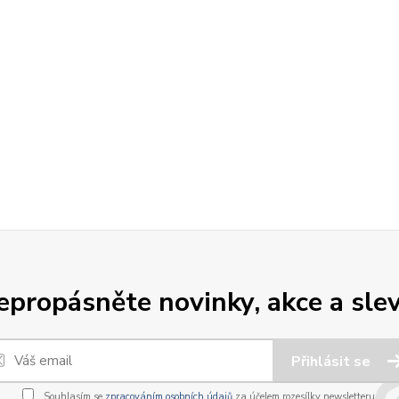
epropásněte novinky, akce a slev
Přihlásit se
Souhlasím se
zpracováním osobních údajů
za účelem rozesílky newsletteru.