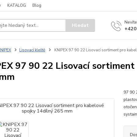
y
KATALOG
Blog
Nevíte
Hledat
+420
KNIPEX
Lisovací kleště
KNIPEX 97 90 22 Lisovací sortiment pro kabe
EX 97 90 22 Lisovací sortiment 
 mm
97 90 
plasto
otočen
systain
Dos