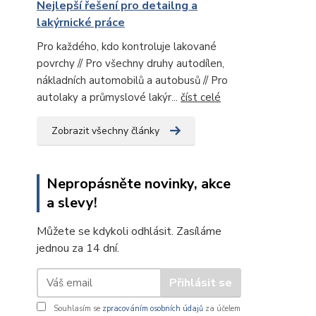
Nejlepší řešení pro detailng a
lakýrnické práce
Pro každého, kdo kontroluje lakované
povrchy // Pro všechny druhy autodílen,
nákladních automobilů a autobusů // Pro
autolaky a průmyslové lakýr...
číst celé
Zobrazit všechny články
Nepropásněte novinky, akce
a slevy!
Můžete se kdykoli odhlásit. Zasíláme
jednou za 14 dní.
Přihlásit se
Souhlasím se
zpracováním osobních údajů
za účelem