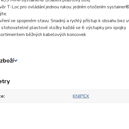
OS MINI-systainer® (stabilní plastový box)
věr T-Loc pro ovládání jednou rukou: jedním otočením systaine
íte.
vření ve spojeném stavu: Snadný a rychlý přístup k obsahu bez uv
 stohovatelné plastové vložky každá se 6 výstupky pro spojky
sortimentem běžných kabelových koncovek
zboží
etry
ce
KNIPEX