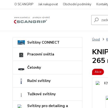
O SCANGRIP
Jak nakupovat
Obchodní podmínky
Kontakt
Úvod
Svítilny CONNECT
KNIP
Pracovní světla
265
Čelovky
Akce
Ruční svítilny
Tužkové svítilny
Svítilny pro detailing a