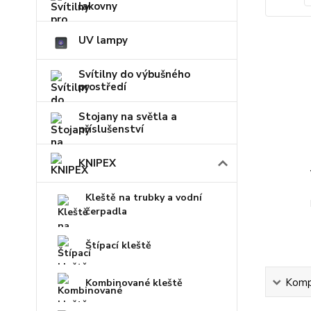
lakovny
UV lampy
Svítilny do výbušného
prostředí
Stojany na světla a
příslušenství
KNIPEX
Kleště na trubky a vodní
čerpadla
Štípací kleště
Kompl
Kombinované kleště