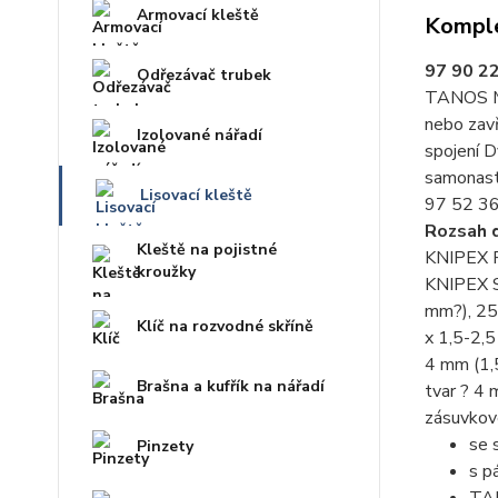
Armovací kleště
Komple
97 90 22
Odřezávač trubek
TANOS MI
nebo zavř
Izolované nářadí
spojení 
samonasta
Lisovací kleště
97 52 36
Rozsah 
Kleště na pojistné
KNIPEX Pr
kroužky
KNIPEX Sp
mm?), 25
Klíč na rozvodné skříně
x 1,5-2,
4 mm (1,
Brašna a kufřík na nářadí
tvar ? 4
zásuvkov
se 
Pinzety
s p