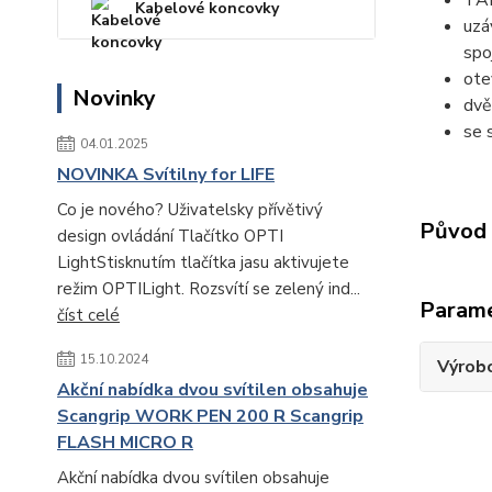
TAN
Kabelové koncovky
uzá
spoj
ote
Novinky
dvě
se 
04.01.2025
NOVINKA Svítilny for LIFE
Co je nového? Uživatelsky přívětivý
Původ 
design ovládání Tlačítko OPTI
LightStisknutím tlačítka jasu aktivujete
režim OPTILight. Rozsvítí se zelený ind...
Param
číst celé
15.10.2024
Výrob
Akční nabídka dvou svítilen obsahuje
Scangrip WORK PEN 200 R Scangrip
FLASH MICRO R
Akční nabídka dvou svítilen obsahuje