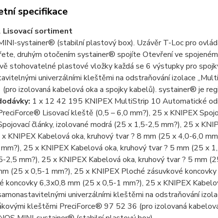
tní specifikace
 Lisovací sortiment
NI-systainer® (stabilní plastový box). Uzávěr T-Loc pro ovládá
ete, druhým otočením systainer® spojíte Otevření ve spojeném 
Dvě stohovatelné plastové vložky každá se 6 výstupky pro spoj
vitelnými univerzálními kleštěmi na odstraňování izolace „Mul
 (pro izolovaná kabelová oka a spojky kabelů). systainer® je 
dodávky:
1 x 12 42 195 KNIPEX MultiStrip 10 Automatické odiz
eciForce® Lisovací kleště (0,5 – 6,0 mm?), 25 x KNIPEX Spojova
ojovací články, izolované modrá (25 x 1,5-2,5 mm?), 25 x KNIP
 x KNIPEX Kabelová oka, kruhový tvar ? 8 mm (25 x 4,0-6,0 mm
5 mm?), 25 x KNIPEX Kabelová oka, kruhový tvar ? 5 mm (25 x 1
5-2,5 mm?), 25 x KNIPEX Kabelová oka, kruhový tvar ? 5 mm (2
 mm (25 x 0,5-1 mm?), 25 x KNIPEX Ploché zásuvkové koncovky
é koncovky 6,3x0,8 mm (25 x 0,5-1 mm?), 25 x KNIPEX Kabelová
samonastavitelnými univerzálními kleštěmi na odstraňování izol
ákovými kleštěmi PreciForce® 97 52 36 (pro izolovaná kabelová