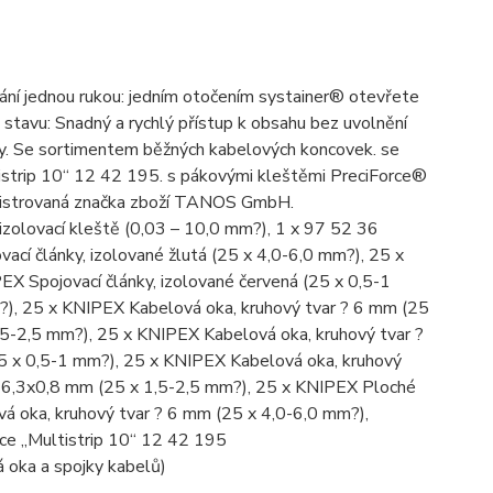
ní jednou rukou: jedním otočením systainer® otevřete
stavu: Snadný a rychlý přístup k obsahu bez uvolnění
ky. Se sortimentem běžných kabelových koncovek. se
tistrip 10“ 12 42 195. s pákovými kleštěmi PreciForce®
registrovaná značka zboží TANOS GmbH.
olovací kleště (0,03 – 10,0 mm?), 1 x 97 52 36
cí články, izolované žlutá (25 x 4,0-6,0 mm?), 25 x
EX Spojovací články, izolované červená (25 x 0,5-1
?), 25 x KNIPEX Kabelová oka, kruhový tvar ? 6 mm (25
,5-2,5 mm?), 25 x KNIPEX Kabelová oka, kruhový tvar ?
5 x 0,5-1 mm?), 25 x KNIPEX Kabelová oka, kruhový
 6,3x0,8 mm (25 x 1,5-2,5 mm?), 25 x KNIPEX Ploché
 oka, kruhový tvar ? 6 mm (25 x 4,0-6,0 mm?),
ace „Multistrip 10“ 12 42 195
 oka a spojky kabelů)