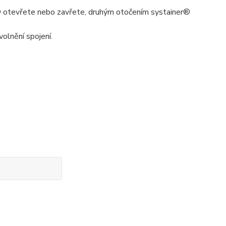
r® otevřete nebo zavřete, druhým otočením systainer®
olnění spojení.