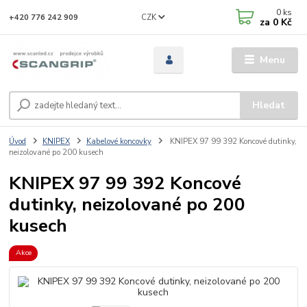
0
ks
CZK
+420 776 242 909
za
0 Kč
Menu
Hledat
Úvod
KNIPEX
Kabelové koncovky
KNIPEX 97 99 392 Koncové dutinky,
neizolované po 200 kusech
KNIPEX 97 99 392 Koncové
dutinky, neizolované po 200
kusech
Akce