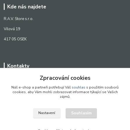
Kde nás najdete
R.A.V. Store s.r.o.
Vilová 19
417 05 OSEK
Kontakty
Zpracování cookies
WWW.SCANLED.CZ
+420 776 242 909
Náš e-shop a partneři potřebují Váš
souhlas
s použitím souborů
cookies, aby Vám mohli zobrazovat informace týkající se Vašich
obchod@scanled.cz
zájmů.
Souhlasím
Nastavení
WWW.SCANLED.CZ 2022