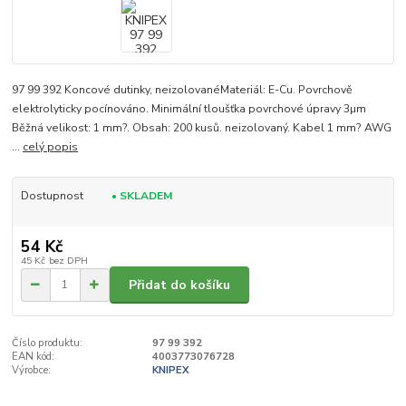
97 99 392 Koncové dutinky, neizolovanéMateriál: E-Cu. Povrchově
elektrolyticky pocínováno. Minimální tloušťka povrchové úpravy 3µm
Běžná velikost: 1 mm?. Obsah: 200 kusů. neizolovaný. Kabel 1 mm? AWG
...
celý popis
Dostupnost
• SKLADEM
54 Kč
45 Kč
bez DPH
Přidat do košíku
Číslo produktu:
97 99 392
EAN kód:
4003773076728
Výrobce:
KNIPEX