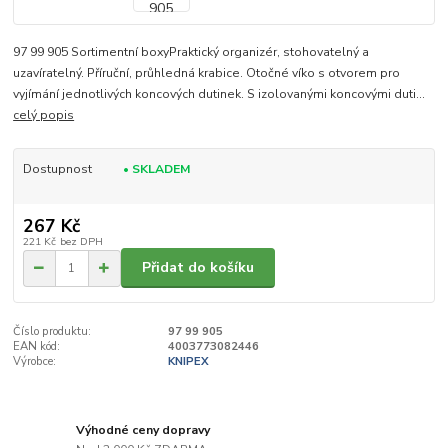
97 99 905 Sortimentní boxyPraktický organizér, stohovatelný a
uzavíratelný. Příruční, průhledná krabice. Otočné víko s otvorem pro
vyjímání jednotlivých koncových dutinek. S izolovanými koncovými duti...
celý popis
Dostupnost
• SKLADEM
267 Kč
221 Kč
bez DPH
Přidat do košíku
Číslo produktu:
97 99 905
EAN kód:
4003773082446
Výrobce:
KNIPEX
Výhodné ceny dopravy