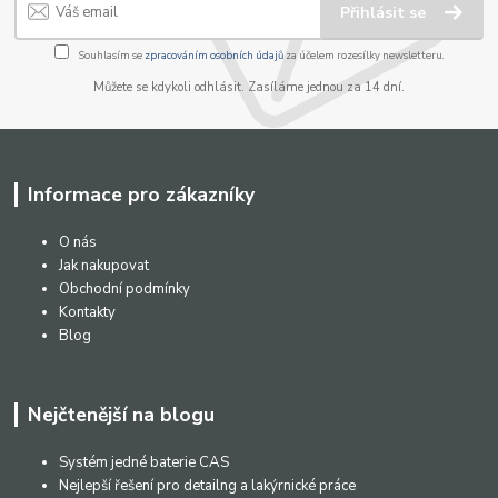
Přihlásit se
Souhlasím se
zpracováním osobních údajů
za účelem rozesílky newsletteru.
Můžete se kdykoli odhlásit. Zasíláme jednou za 14 dní.
Informace pro zákazníky
O nás
Jak nakupovat
Obchodní podmínky
Kontakty
Blog
Nejčtenější na blogu
Systém jedné baterie CAS
Nejlepší řešení pro detailng a lakýrnické práce