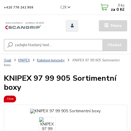
0
ks
CZK
+420 776 242 909
za
0 Kč
Menu
Hledat
Úvod
KNIPEX
Kabelové koncovky
KNIPEX 97 99 905 Sortimentní
boxy
KNIPEX 97 99 905 Sortimentní
boxy
Akce