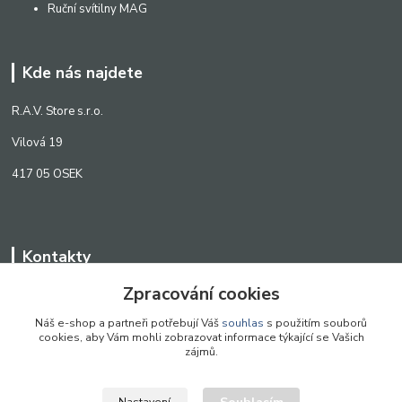
Ruční svítilny MAG
Kde nás najdete
R.A.V. Store s.r.o.
Vilová 19
417 05 OSEK
Kontakty
Zpracování cookies
WWW.SCANLED.CZ
+420 776 242 909
Náš e-shop a partneři potřebují Váš
souhlas
s použitím souborů
cookies, aby Vám mohli zobrazovat informace týkající se Vašich
obchod@scanled.cz
zájmů.