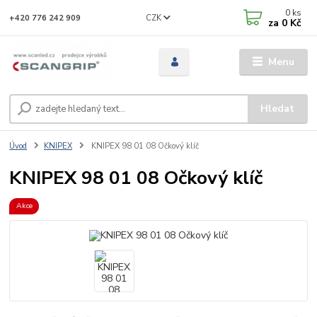
0
ks
CZK
+420 776 242 909
za
0 Kč
Menu
Hledat
Úvod
KNIPEX
KNIPEX 98 01 08 Očkový klíč
KNIPEX 98 01 08 Očkový klíč
Akce