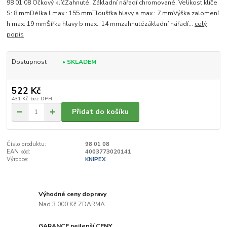
98 01 08 Očkový klíčZahnuté. Základní nářadí chromované. Velikost klíče
S: 8 mmDélka l max.: 155 mmTloušťka hlavy a max.: 7 mmVýška zalomení
h max: 19 mmŠířka hlavy b max.: 14 mmzahnutézákladní nářadí...
celý
popis
Dostupnost
• SKLADEM
522 Kč
431 Kč
bez DPH
Přidat do košíku
Číslo produktu:
98 01 08
EAN kód:
4003773020141
Výrobce:
KNIPEX
Výhodné ceny dopravy
Nad 3.000 Kč ZDARMA
GARANCE nejlepší CENY