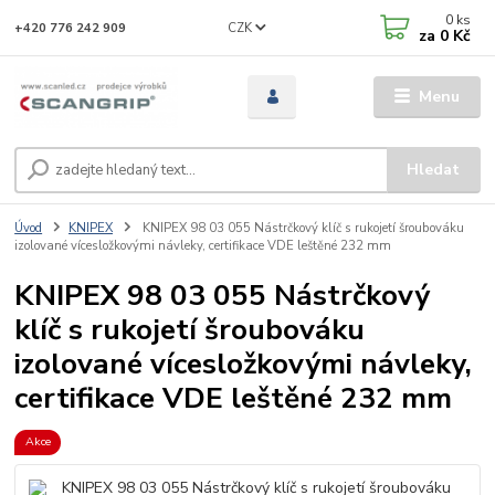
0
ks
CZK
+420 776 242 909
za
0 Kč
Menu
Hledat
Úvod
KNIPEX
KNIPEX 98 03 055 Nástrčkový klíč s rukojetí šroubováku
izolované vícesložkovými návleky, certifikace VDE leštěné 232 mm
KNIPEX 98 03 055 Nástrčkový
klíč s rukojetí šroubováku
izolované vícesložkovými návleky,
certifikace VDE leštěné 232 mm
Akce