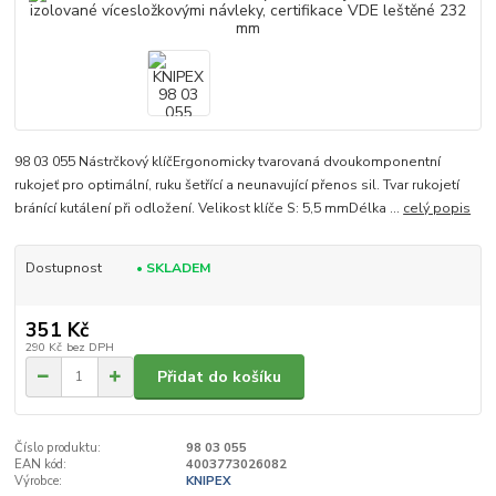
98 03 055 Nástrčkový klíčErgonomicky tvarovaná dvoukomponentní
rukojeť pro optimální, ruku šetřící a neunavující přenos sil. Tvar rukojetí
bránící kutálení při odložení. Velikost klíče S: 5,5 mmDélka ...
celý popis
Dostupnost
• SKLADEM
351 Kč
290 Kč
bez DPH
Přidat do košíku
Číslo produktu:
98 03 055
EAN kód:
4003773026082
Výrobce:
KNIPEX