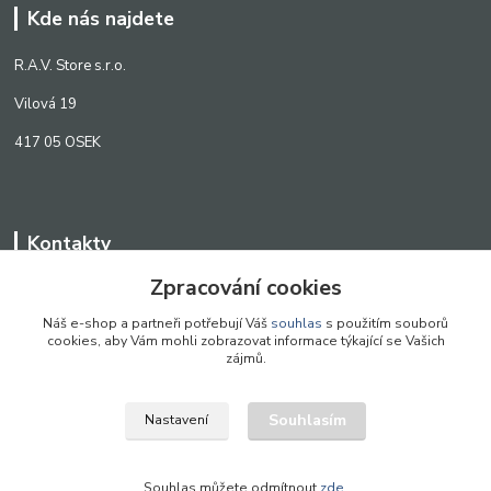
Kde nás najdete
R.A.V. Store s.r.o.
Vilová 19
417 05 OSEK
Kontakty
Zpracování cookies
WWW.SCANLED.CZ
+420 776 242 909
Náš e-shop a partneři potřebují Váš
souhlas
s použitím souborů
cookies, aby Vám mohli zobrazovat informace týkající se Vašich
obchod@scanled.cz
zájmů.
Souhlasím
Nastavení
WWW.SCANLED.CZ 2022
Souhlas můžete odmítnout
zde
.