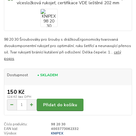
98 20 30 Šroubováky pro šrouby s drážkouErgonomicky tvarovaná
dvoukomponentní rukojeť pro optimální, ruku šetřící a neunavující přenos
sil. Tvar rukojetí bránící kutálení při odložení. Délka čepele: 1...
celý
popis
Dostupnost
• SKLADEM
150 Kč
124 Kč
bez DPH
Přidat do košíku
Číslo produktu:
98 20 30
EAN kód:
4003773062332
Výrobce:
KNIPEX