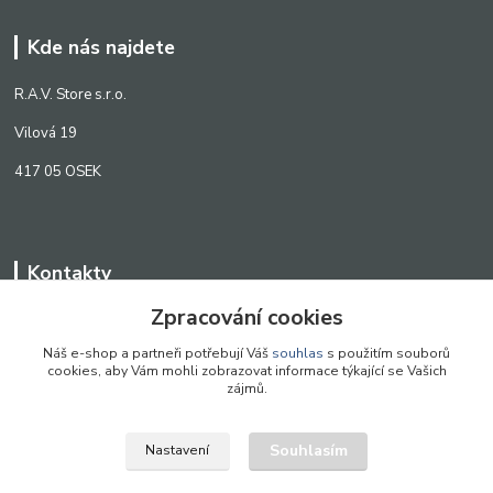
Kde nás najdete
R.A.V. Store s.r.o.
Vilová 19
417 05 OSEK
Kontakty
Zpracování cookies
WWW.SCANLED.CZ
+420 776 242 909
Náš e-shop a partneři potřebují Váš
souhlas
s použitím souborů
cookies, aby Vám mohli zobrazovat informace týkající se Vašich
obchod@scanled.cz
zájmů.
Souhlasím
Nastavení