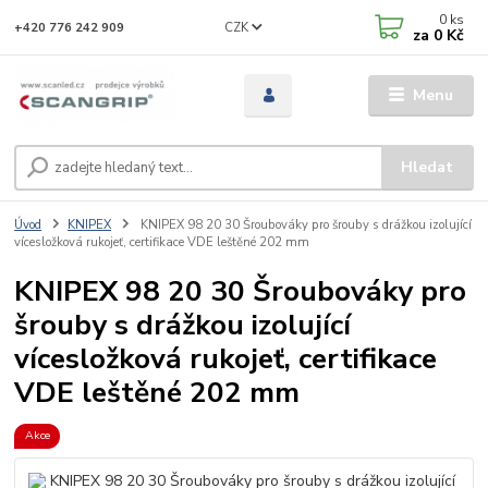
0
ks
CZK
+420 776 242 909
za
0 Kč
Menu
Hledat
Úvod
KNIPEX
KNIPEX 98 20 30 Šroubováky pro šrouby s drážkou izolující
vícesložková rukojeť, certifikace VDE leštěné 202 mm
KNIPEX 98 20 30 Šroubováky pro
šrouby s drážkou izolující
vícesložková rukojeť, certifikace
VDE leštěné 202 mm
Akce