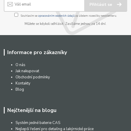
Přihlásit se
Souhlasím se
zpracováním osobních údajů
za účelem rozesílky newsletteru.
Můžete se kdykoli odhlásit. Zasíláme jednou za 14 dní.
Informace pro zákazníky
O nás
Jak nakupovat
Obchodní podmínky
Kontakty
Blog
Nejčtenější na blogu
Systém jedné baterie CAS
Nejlepší řešení pro detailng a lakýrnické práce