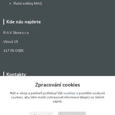
Ruční svítilny MAG
Kde nás najdete
R.A.V. Store s.r.o.
Vilová 19
417 05 OSEK
Kontakty
Zpracování cookies
WWW.SCANLED.CZ
+420 776 242 909
Náš e-shop a partneři potřebují Váš
souhlas
s použitím souborů
cookies, aby Vám mohli zobrazovat informace týkající se Vašich
obchod@scanled.cz
zájmů.