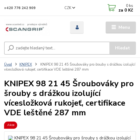
0
ks
CZK
+420 776 242 909
za
0 Kč
Menu
Hledat
Úvod
KNIPEX
KNIPEX 98 21 45 Šroubováky pro šrouby s drážkou izolující
vícesložková rukojeť, certifikace VDE leštěné 287 mm
KNIPEX 98 21 45 Šroubováky pro
šrouby s drážkou izolující
vícesložková rukojeť, certifikace
VDE leštěné 287 mm
Akce