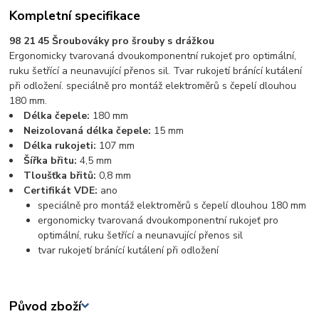
Kompletní specifikace
98 21 45 Šroubováky pro šrouby s drážkou
Ergonomicky tvarovaná dvoukomponentní rukojeť pro optimální,
ruku šetřící a neunavující přenos sil. Tvar rukojetí bránící kutálení
při odložení. speciálně pro montáž elektroměrů s čepelí dlouhou
180 mm.
Délka čepele:
180 mm
Neizolovaná délka čepele:
15 mm
Délka rukojeti:
107 mm
Šířka břitu:
4,5 mm
Tloušťka břitů:
0,8 mm
Certifikát VDE:
ano
speciálně pro montáž elektroměrů s čepelí dlouhou 180 mm
ergonomicky tvarovaná dvoukomponentní rukojeť pro
optimální, ruku šetřící a neunavující přenos sil
tvar rukojetí bránící kutálení při odložení
Původ zboží