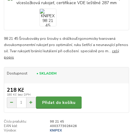
98 21 45 Šroubováky pro šrouby s drážkouErgonomicky tvarovaná
dvoukomponentní rukojeť pro optimální, ruku šetřící a neunavující přenos
sil. Tvar rukojetí bránící kutálení při odložení. speciálně pro m...
celý
popis
Dostupnost
• SKLADEM
218 Kč
180 Kč
bez DPH
Přidat do košíku
Číslo produktu:
98 21 45
EAN kód:
4003773026426
Výrobce:
KNIPEX