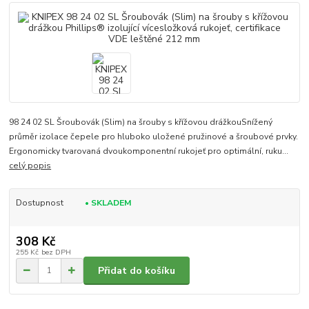
98 24 02 SL Šroubovák (Slim) na šrouby s křížovou drážkouSnížený
průměr izolace čepele pro hluboko uložené pružinové a šroubové prvky.
Ergonomicky tvarovaná dvoukomponentní rukojeť pro optimální, ruku...
celý popis
Dostupnost
• SKLADEM
308 Kč
255 Kč
bez DPH
Přidat do košíku