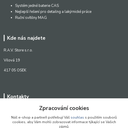
Systém jedné baterie CAS
Nejlepší řešení pro detailng a lakýrnické práce
Ruční svítilny MAG
Kde nás najdete
R.A.V. Store s.r.o.
Vilová 19
417 05 OSEK
Kontakty
Zpracování cookies
WWW.SCANLED.CZ
+420 776 242 909
Náš e-shop a partneři potřebují Váš
souhlas
s použitím souborů
cookies, aby Vám mohli zobrazovat informace týkající se Vašich
obchod@scanled.cz
zájmů.