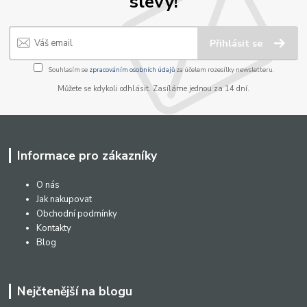
slevy!
Přihlásit se
Souhlasím se
zpracováním osobních údajů
za účelem rozesílky newsletteru.
Můžete se kdykoli odhlásit. Zasíláme jednou za 14 dní.
Informace pro zákazníky
O nás
Jak nakupovat
Obchodní podmínky
Kontakty
Blog
Nejčtenější na blogu