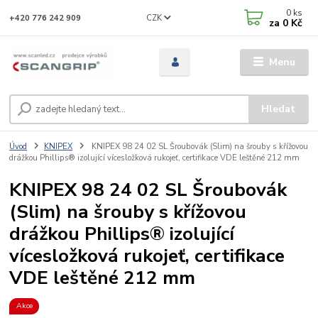
0
ks
CZK
+420 776 242 909
za
0 Kč
Menu
Hledat
Úvod
KNIPEX
KNIPEX 98 24 02 SL Šroubovák (Slim) na šrouby s křížovou
drážkou Phillips® izolující vícesložková rukojeť, certifikace VDE leštěné 212 mm
KNIPEX 98 24 02 SL Šroubovák
(Slim) na šrouby s křížovou
drážkou Phillips® izolující
vícesložková rukojeť, certifikace
VDE leštěné 212 mm
Akce