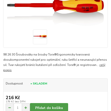
98 26 30 Šroubováky na šrouby Torx®Ergonomicky tvarovaná
dvoukomponentní rukojeť pro optimální, ruku šetřící a neunavující přenos
sil. Tvar rukojetí bránící kutálení při odložení. Torx® je registrovan...
celý
popis
Dostupnost
• SKLADEM
216 Kč
178 Kč
bez DPH
Přidat do košíku