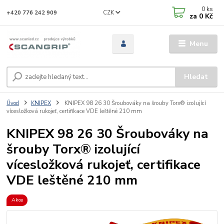
0
ks
CZK
+420 776 242 909
za
0 Kč
Menu
Hledat
Úvod
KNIPEX
KNIPEX 98 26 30 Šroubováky na šrouby Torx® izolující
vícesložková rukojeť, certifikace VDE leštěné 210 mm
KNIPEX 98 26 30 Šroubováky na
šrouby Torx® izolující
vícesložková rukojeť, certifikace
VDE leštěné 210 mm
Akce