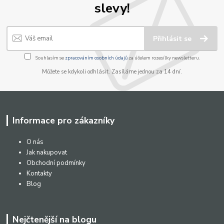
slevy!
Přihlásit se
Souhlasím se
zpracováním osobních údajů
za účelem rozesílky newsletteru.
Můžete se kdykoli odhlásit. Zasíláme jednou za 14 dní.
Informace pro zákazníky
O nás
Jak nakupovat
Obchodní podmínky
Kontakty
Blog
Nejčtenější na blogu