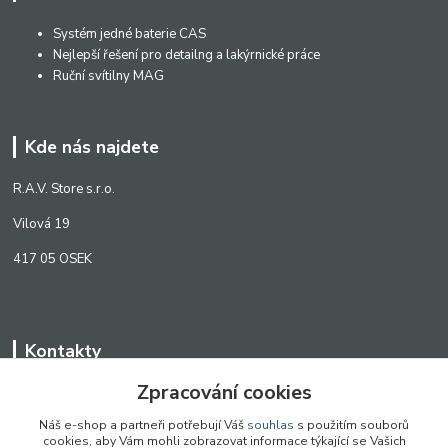
Systém jedné baterie CAS
Nejlepší řešení pro detailng a lakýrnické práce
Ruční svítilny MAG
Kde nás najdete
R.A.V. Store s.r.o.
Vilová 19
417 05 OSEK
Kontakty
Zpracování cookies
WWW.SCANLED.CZ
+420 776 242 909
Náš e-shop a partneři potřebují Váš
souhlas
s použitím souborů
cookies, aby Vám mohli zobrazovat informace týkající se Vašich