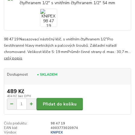
98 47 19 Nasazovací nástrčný klíč, s vnitřním čtyřhranem 1/2"Pro
šestihranné hlavy metrických a palcových šroubů. Základní nářadí
chromované. Velikost klíče S: 19 mmPrůměr činné strany d. max.: 30,7 m...
celý popis
Dostupnost
• SKLADEM
489 Kč
404 Kč
bez DPH
Přidat do košíku
Číslo produktu:
98 47 19
EAN kód:
4003773020974
Výrobce:
KNIPEX