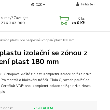
Přihlášení
CZK
 si rady? Zavolejte.
0
ks
za
0 Kč
 776 242 909
měkkého plastu pro bezpečné uchopení plast 180 mm
lastu izolační se zónou z
ení plast 180 mm
01 Úchopové kleště z plastuKompletní izolace snižuje riziko
 Pro montáž a blokování měřičů. Třída C, rozsah použití do
 Certifikát VDE: ano kompletní izolace snižuje riziko zkratu...
opis
tupnost
• SKLADEM