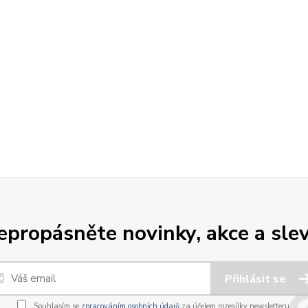
epropásněte novinky, akce a slev
Přihlásit se
Souhlasím se
zpracováním osobních údajů
za účelem rozesílky newsletteru.