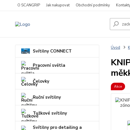
O SCANGRIP
Jak nakupovat
Obchodní podmínky
Kontakt
Úvod
Svítilny CONNECT
KNIP
Pracovní světla
měkk
Čelovky
Akce
Ruční svítilny
Tužkové svítilny
Svítilny pro detailing a