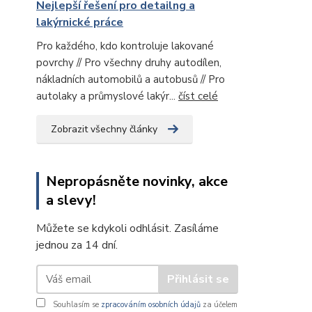
Nejlepší řešení pro detailng a
lakýrnické práce
Pro každého, kdo kontroluje lakované
povrchy // Pro všechny druhy autodílen,
nákladních automobilů a autobusů // Pro
autolaky a průmyslové lakýr...
číst celé
Zobrazit všechny články
Nepropásněte novinky, akce
a slevy!
Můžete se kdykoli odhlásit. Zasíláme
jednou za 14 dní.
Přihlásit se
Souhlasím se
zpracováním osobních údajů
za účelem