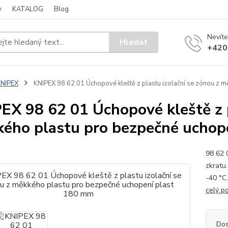
y
KATALOG
Blog
Nevíte
Hledat
+420
KNIPEX
KNIPEX 98 62 01 Úchopové kleště z plastu izolační se zónou z 
EX 98 62 01 Úchopové kleště z p
ého plastu pro bezpečné uchop
98 62 
zkratu.
-40 °C.
celý p
Dos