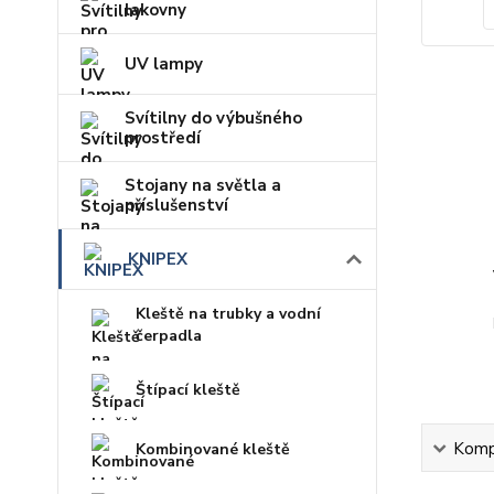
lakovny
UV lampy
Svítilny do výbušného
prostředí
Stojany na světla a
příslušenství
KNIPEX
Kleště na trubky a vodní
čerpadla
Štípací kleště
Kompl
Kombinované kleště