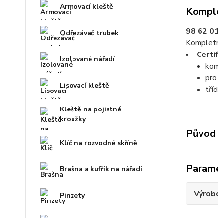
Armovací kleště
Komple
98 62 01
Odřezávač trubek
Kompletní
Certi
Izolované nářadí
kom
pro
Lisovací kleště
tří
Kleště na pojistné
kroužky
Původ 
Klíč na rozvodné skříně
Param
Brašna a kufřík na nářadí
Výrob
Pinzety