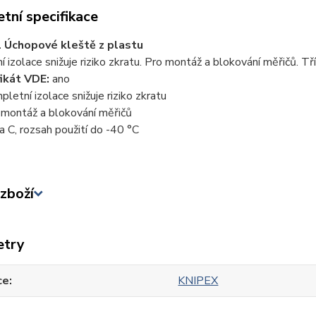
tní specifikace
 Úchopové kleště z plastu
 izolace snižuje riziko zkratu. Pro montáž a blokování měřičů. Tří
fikát VDE:
ano
pletní izolace snižuje riziko zkratu
 montáž a blokování měřičů
da C, rozsah použití do -40 °C
zboží
etry
ce
KNIPEX