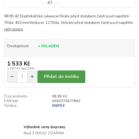
98 65 42 Elektrikářské rukaviceChrání před dotykem částí pod napětím
Třída: 410 mmVelikost: 11Třída: 0chrání před dotykem částí pod napětím
celý popis
Dostupnost
• SKLADEM
1 533 Kč
1 267 Kč
bez DPH
Přidat do košíku
Číslo produktu:
98 65 42
EAN kód:
4003773077862
Výrobce:
KNIPEX
Výhodné ceny dopravy
Nad 3.000 Kč ZDARMA