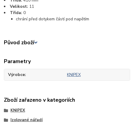
Třída:
410 mm
Velikost:
11
Třída:
0
chrání před dotykem částí pod napětím
Původ zboží
Parametry
Výrobce
KNIPEX
Zboží zařazeno v kategoriích
KNIPEX
Izolované nářadí