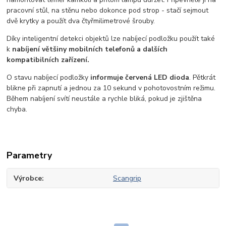
pracovní stůl, na stěnu nebo dokonce pod strop - stačí sejmout
dvě krytky a použít dva čtyřmilimetrové šrouby.
Díky inteligentní detekci objektů lze nabíjecí podložku použít také
k
nabíjení většiny mobilních telefonů a dalších
kompatibilních zařízení.
O stavu nabíjecí podložky
informuje červená LED dioda
. Pětkrát
blikne při zapnutí a jednou za 10 sekund v pohotovostním režimu.
Během nabíjení svítí neustále a rychle bliká, pokud je zjištěna
chyba.
Parametry
Výrobce
Scangrip