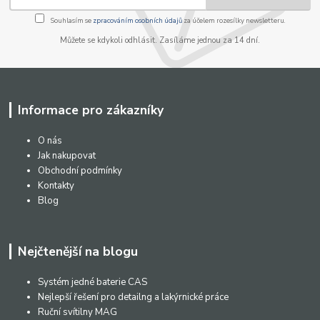
Souhlasím se
zpracováním osobních údajů
za účelem rozesílky newsletteru.
Můžete se kdykoli odhlásit. Zasíláme jednou za 14 dní.
Informace pro zákazníky
O nás
Jak nakupovat
Obchodní podmínky
Kontakty
Blog
Nejčtenější na blogu
Systém jedné baterie CAS
Nejlepší řešení pro detailng a lakýrnické práce
Ruční svítilny MAG