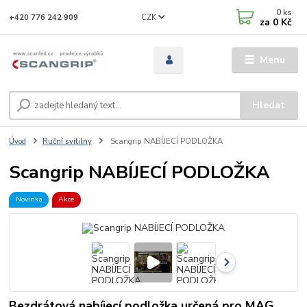
0
ks
CZK
+420 776 242 909
za
0 Kč
Menu
Hledat
Úvod
Ruční svítilny
Scangrip NABÍJECÍ PODLOŽKA
Scangrip NABÍJECÍ PODLOŽKA
Novinka
Akce
Bezdrátová nabíjecí podložka určená pro MAG