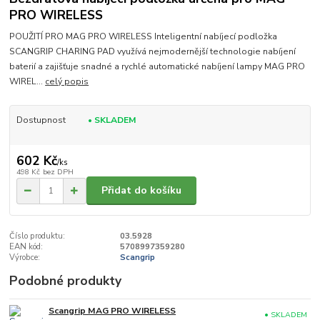
PRO WIRELESS
POUŽITÍ PRO MAG PRO WIRELESS Inteligentní nabíjecí podložka
SCANGRIP CHARING PAD využívá nejmodernější technologie nabíjení
baterií a zajišťuje snadné a rychlé automatické nabíjení lampy MAG PRO
WIREL...
celý popis
Dostupnost
• SKLADEM
602 Kč
/
ks
498 Kč
bez DPH
Přidat do košíku
Číslo produktu:
03.5928
EAN kód:
5708997359280
Výrobce:
Scangrip
Podobné produkty
Scangrip MAG PRO WIRELESS
• SKLADEM