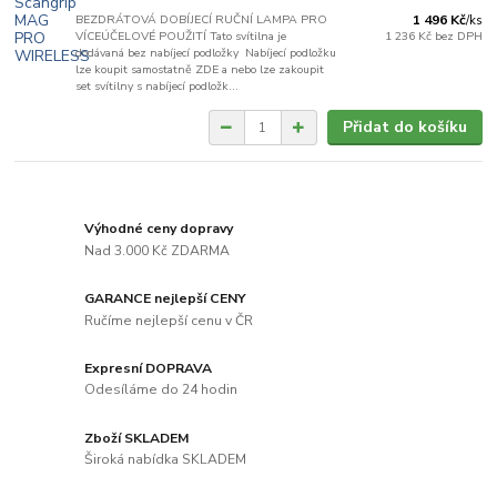
BEZDRÁTOVÁ DOBÍJECÍ RUČNÍ LAMPA PRO
1 496 Kč
/
ks
VÍCEÚČELOVÉ POUŽITÍ Tato svítilna je
1 236 Kč
bez DPH
dodávaná bez nabíjecí podložky Nabíjecí podložku
lze koupit samostatně ZDE a nebo lze zakoupit
set svítilny s nabíjecí podložk...
Přidat do košíku
Výhodné ceny dopravy
Nad 3.000 Kč ZDARMA
GARANCE nejlepší CENY
Ručíme nejlepší cenu v ČR
Expresní DOPRAVA
Odesíláme do 24 hodin
Zboží SKLADEM
Široká nabídka SKLADEM