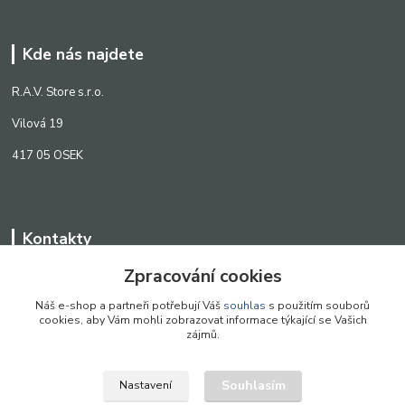
Kde nás najdete
R.A.V. Store s.r.o.
Vilová 19
417 05 OSEK
Kontakty
Zpracování cookies
WWW.SCANLED.CZ
+420 776 242 909
Náš e-shop a partneři potřebují Váš
souhlas
s použitím souborů
cookies, aby Vám mohli zobrazovat informace týkající se Vašich
obchod@scanled.cz
zájmů.
Souhlasím
Nastavení