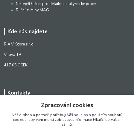
Nejlepší řešení pro detailng a lakýrnické práce
Ruční svítilny MAG
Kde nás najdete
R.A.V. Store s.r.o.
Vilová 19
417 05 OSEK
Kontakty
Zpracování cookies
WWW.SCANLED.CZ
+420 776 242 909
Náš e-shop a partneři potřebují Váš
souhlas
s použitím souborů
cookies, aby Vám mohli zobrazovat informace týkající se Vašich
obchod@scanled.cz
zájmů.