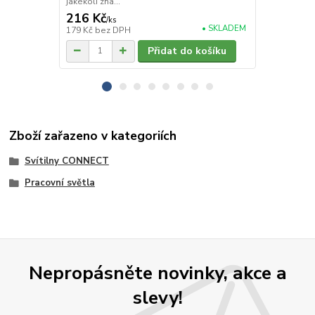
jakékoli zna...
jakékoli zna..
216 Kč
216 Kč
/
ks
/
ks
• SKLADEM
179 Kč
bez DPH
179 Kč
bez 
Přidat do košíku
Zboží zařazeno v kategoriích
Svítilny CONNECT
Pracovní světla
Nepropásněte novinky, akce a
slevy!