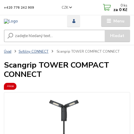
0
ks
CZK
+420 776 242 909
za
0 Kč
Menu
Hledat
Úvod
Svítilny CONNECT
Scangrip TOWER COMPACT CONNECT
Scangrip TOWER COMPACT
CONNECT
Akce