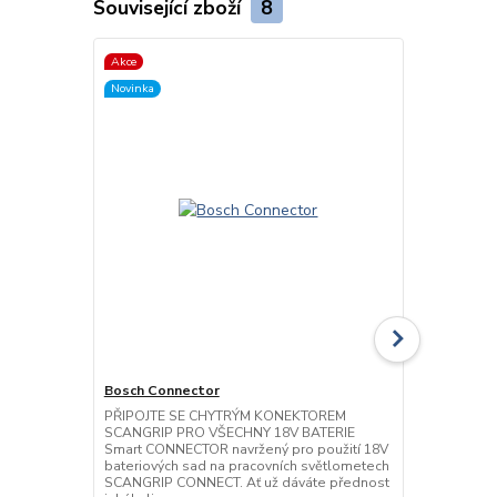
Související zboží
8
Akce
Akce
Novinka
Novinka
Bosch Connector
Bosch GREE
PŘIPOJTE SE CHYTRÝM KONEKTOREM
PŘIPOJTE S
SCANGRIP PRO VŠECHNY 18V BATERIE
SCANGRIP P
Smart CONNECTOR navržený pro použití 18V
Smart CONNE
bateriových sad na pracovních světlometech
bateriových 
SCANGRIP CONNECT. Ať už dáváte přednost
SCANGRIP CO