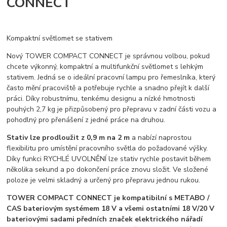
CONNECT
Kompaktní světlomet se stativem
Nový TOWER COMPACT CONNECT je správnou volbou, pokud
chcete výkonný, kompaktní a multifunkční světlomet s lehkým
stativem. Jedná se o ideální pracovní lampu pro řemeslníka, který
často mění pracoviště a potřebuje rychle a snadno přejít k další
práci. Díky robustnímu, tenkému designu a nízké hmotnosti
pouhých 2,7 kg je přizpůsobený pro přepravu v zadní části vozu a
pohodlný pro přenášení z jedné práce na druhou.
Stativ lze prodloužit z 0,9 m na 2 m
a nabízí naprostou
flexibilitu pro umístění pracovního světla do požadované výšky.
Díky funkci RYCHLÉ UVOLNĚNÍ lze stativ rychle postavit během
několika sekund a po dokončení práce znovu složit. Ve složené
poloze je velmi skladný a určený pro přepravu jednou rukou.
TOWER COMPACT CONNECT je kompatibilní s METABO /
CAS bateriovým systémem 18 V a všemi ostatními 18 V/20 V
bateriovými sadami předních značek elektrického nářadí