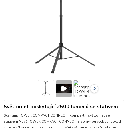
Světlomet poskytující 2500 lumenů se stativem
Scangrip TOWER COMPACT CONNECT Kompaktní světlomet se
stativem Nový TOWER COMPACT CONNECT je správnou volbou, pokud
chcete výkonný, kompaktní a multifunkční světlomet s lehkým stativem.