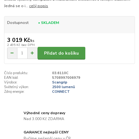
Jedná se o i...
celý popis
Dostupnost
• SKLADEM
3 019 Kč
/
ks
2 495 Kč
bez DPH
Přidat do košíku
Číslo produktu:
03.6110C
EAN kód:
5708997006979
Výrobce:
Scangrip
Světelný výkon:
2500 lumenů
Zdroj energie:
CONNECT
Výhodné ceny dopravy
Nad 3.000 Kč ZDARMA
GARANCE nejlepší CENY
Ručíme nejlepší cenu v ČR