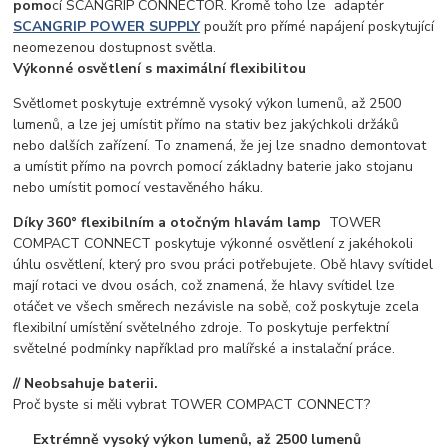
pomo
cí SCANGRIP CONNECTOR. Kromě toho lze adaptér
SCANGRIP POWER SUPPLY
použít pro přímé napájení poskytující
neomezenou dostupnost světla.
Výkonné osvětlení s maximální flexibilitou
Světlomet poskytuje extrémně vysoký výkon lumenů, až 2500
lumenů, a lze jej umístit přímo na stativ bez jakýchkoli držáků
nebo dalších zařízení. To znamená, že jej lze snadno demontovat
a umístit přímo na povrch pomocí základny baterie jako stojanu
nebo umístit pomocí vestavěného háku.
Díky 360° flexibilním a otočným hlavám lamp
TOWER
COMPACT CONNECT poskytuje výkonné osvětlení z jakéhokoli
úhlu osvětlení, který pro svou práci potřebujete. Obě hlavy svítidel
mají rotaci ve dvou osách, což znamená, že hlavy svítidel lze
otáčet ve všech směrech nezávisle na sobě, což poskytuje zcela
flexibilní umístění světelného zdroje. To poskytuje perfektní
světelné podmínky například pro malířské a instalační práce.
// Neobsahuje baterii.
Proč byste si měli vybrat TOWER COMPACT CONNECT?
Extrémně vysoký výkon lumenů, až 2500 lumenů