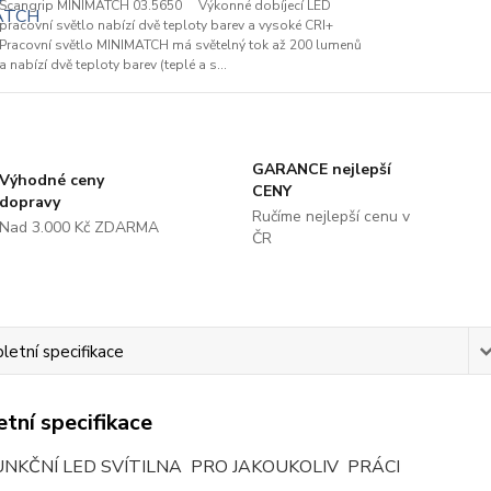
Scangrip MINIMATCH 03.5650 Výkonné dobíjecí LED
pracovní světlo nabízí dvě teploty barev a vysoké CRI+
Pracovní světlo MINIMATCH má světelný tok až 200 lumenů
a nabízí dvě teploty barev (teplé a s...
GARANCE nejlepší
Výhodné ceny
CENY
dopravy
Ručíme nejlepší cenu v
Nad 3.000 Kč ZDARMA
ČR
etní specifikace
tní specifikace
NKČNÍ LED SVÍTILNA PRO JAKOUKOLIV PRÁCI