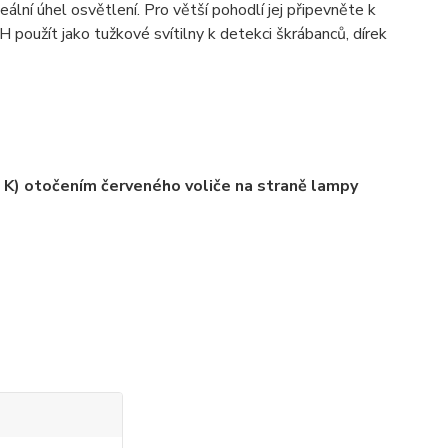
lní úhel osvětlení. Pro větší pohodlí jej připevněte k
použít jako tužkové svítilny k detekci škrábanců, dírek
 K) otočením červeného voliče na straně lampy