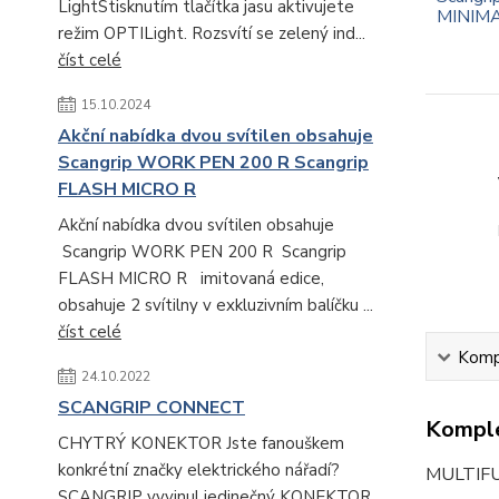
LightStisknutím tlačítka jasu aktivujete
režim OPTILight. Rozsvítí se zelený ind...
číst celé
15.10.2024
Akční nabídka dvou svítilen obsahuje
Scangrip WORK PEN 200 R Scangrip
FLASH MICRO R
Akční nabídka dvou svítilen obsahuje
Scangrip WORK PEN 200 R Scangrip
FLASH MICRO R imitovaná edice,
obsahuje 2 svítilny v exkluzivním balíčku ...
číst celé
Kompl
24.10.2022
SCANGRIP CONNECT
Komple
CHYTRÝ KONEKTOR Jste fanouškem
konkrétní značky elektrického nářadí?
MULTIFU
SCANGRIP vyvinul jedinečný KONEKTOR