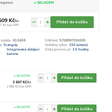
tupnost
• SKLADEM
509 Kč
/
ks
Přidat do košíku
47 Kč
bez DPH
roduktu:
03.5659
EAN kód:
5708997356593
e:
Scangrip
Světelný výkon:
150 lumenů
Integrovaná dobíjecí
Doba provozu až:
3.5 hodiny
:
baterie
• SKLADEM
Přidat do košíku
3 607 Kč
/
ks
2 981 Kč
bez DPH
• SKLADEM
Přidat do košíku