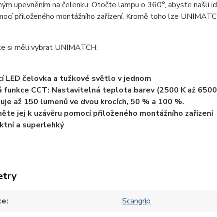
ým upevněním na čelenku. Otočte lampu o 360°, abyste našli ideá
mocí přiloženého montážního zařízení. Kromě toho lze UNIMATCH 
te si měli vybrat UNIMATCH:
cí LED čelovka a tužkové světlo v jednom
á funkce CCT: Nastavitelná teplota barev (2500 K až 6500
uje až 150 lumenů ve dvou krocích, 50 % a 100 %.
něte jej k uzávěru pomocí přiloženého montážního zařízení
tní a superlehký
etry
ce
Scangrip