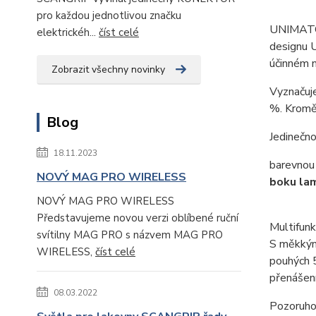
pro každou jednotlivou značku
UNIMATCH 
elektrickéh...
číst celé
designu U
účinném n
Zobrazit všechny novinky
Vyznačuje
%. Kromě 
Blog
Jedinečn
18.11.2023
barevnou
NOVÝ MAG PRO WIRELESS
boku la
NOVÝ MAG PRO WIRELESS
Představujeme novou verzi oblíbené ruční
Multifunk
svítilny MAG PRO s názvem MAG PRO
S měkkým
WIRELESS,
číst celé
pouhých 5
přenášení
08.03.2022
Pozoruhod