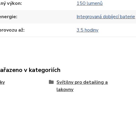
lný výkon
150 lumenů
energie
Integrovaná dobíjecí baterie
provozu až
3.5 hodiny
zařazeno v kategoriích
ky
Svítilny pro detailing a
lakovny