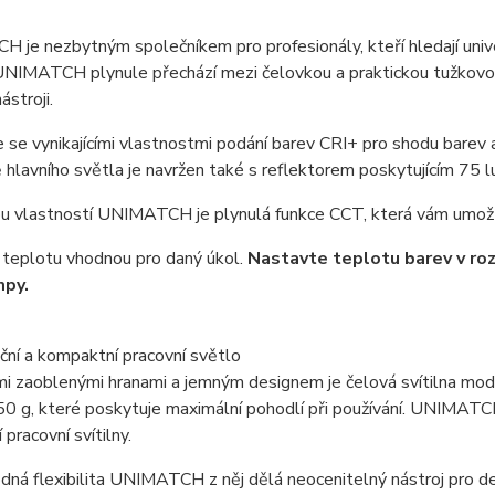
je nezbytným společníkem pro profesionály, kteří hledají univ
NIMATCH plynule přechází mezi čelovkou a praktickou tužkovou 
ástroji.
 se vynikajícími vlastnostmi podání barev CRI+ pro shodu barev
hlavního světla je navržen také s reflektorem poskytujícím 75 
ou vlastností UNIMATCH je plynulá funkce CCT, která vám umožň
 teplotu vhodnou pro daný úkol.
Nastavte teplotu barev v ro
mpy.
ční a kompaktní pracovní světlo
i zaoblenými hranami a jemným designem je čelová svítilna mod
0 g, které poskytuje maximální pohodlí při používání. UNIMATC
 pracovní svítilny.
ná flexibilita UNIMATCH z něj dělá neocenitelný nástroj pro de