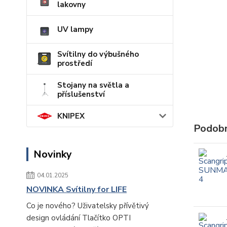
lakovny
UV lampy
Svítilny do výbušného
prostředí
Stojany na světla a
příslušenství
KNIPEX
Podobn
Novinky
04.01.2025
NOVINKA Svítilny for LIFE
Co je nového? Uživatelsky přívětivý
design ovládání Tlačítko OPTI