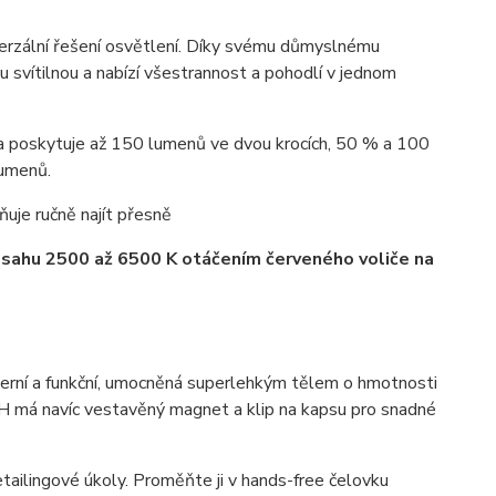
erzální řešení osvětlení. Díky svému důmyslnému
svítilnou a nabízí všestrannost a pohodlí v jednom
 a poskytuje až 150 lumenů ve dvou krocích, 50 % a 100
lumenů.
uje ručně najít přesně
zsahu 2500 až 6500 K otáčením červeného voliče na
erní a funkční, umocněná superlehkým tělem o hmotnosti
H má navíc vestavěný magnet a klip na kapsu pro snadné
tailingové úkoly. Proměňte ji v hands-free čelovku