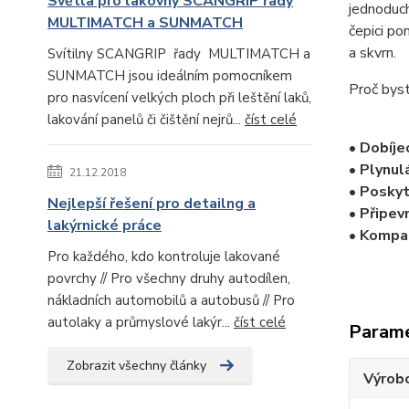
Světla pro lakovny SCANGRIP řady
jednoduch
MULTIMATCH a SUNMATCH
čepici po
a skvrn.
Svítilny SCANGRIP řady MULTIMATCH a
SUNMATCH jsou ideálním pomocníkem
Proč bys
pro nasvícení velkých ploch při leštění laků,
lakování panelů či čištění nejrů...
číst celé
• Dobíje
• Plynul
21.12.2018
• Poskyt
Nejlepší řešení pro detailng a
• Připev
lakýrnické práce
• Kompak
Pro každého, kdo kontroluje lakované
povrchy // Pro všechny druhy autodílen,
nákladních automobilů a autobusů // Pro
autolaky a průmyslové lakýr...
číst celé
Param
Zobrazit všechny články
Výrob