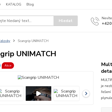
y
KATALOG
Blog
Nevíte
Hledat
+420
elovky
Scangrip UNIMATCH
ngrip UNIMATCH
Mult
Akce
deta
MULTI
je nezb
řešení
plynule