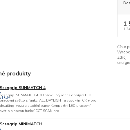
Dos
1 
1 2
Číslo p
Výrobc
Zdroj
energie
é produkty
Scangrip SUNMATCH 4
Scangrip SUNMATCH 4 03.5657 Výkonné dobíjecí LED
pracovní světlo s funkcí ALL DAYLIGHT a vysokým CRI+ pro
detailing vozu a sladění barev Kompaktní LED pracovní
světlo s novou funkcí CCT SCAN pro...
Scangrip MINIMATCH