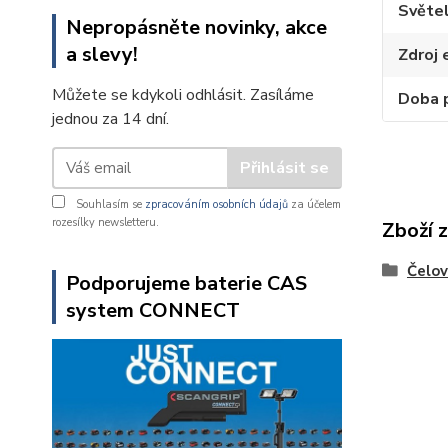
Světe
Nepropásněte novinky, akce
a slevy!
Zdroj 
Můžete se kdykoli odhlásit. Zasíláme
Doba 
jednou za 14 dní.
Přihlásit se
Souhlasím se
zpracováním osobních údajů
za účelem
rozesílky newsletteru.
Zboží 
Čelov
Podporujeme baterie CAS
system CONNECT