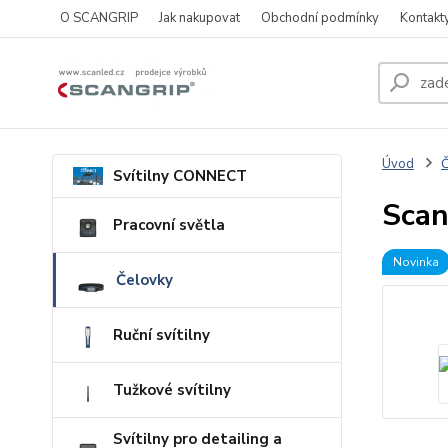
O SCANGRIP
Jak nakupovat
Obchodní podmínky
Kontakt
Úvod
Č
Svítilny CONNECT
Sca
Pracovní světla
Novinka
Čelovky
Ruční svítilny
Tužkové svítilny
Svítilny pro detailing a