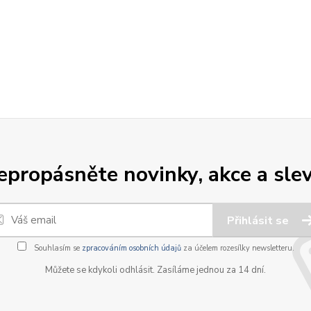
epropásněte novinky, akce a slev
Přihlásit se
Souhlasím se
zpracováním osobních údajů
za účelem rozesílky newsletteru.
Můžete se kdykoli odhlásit. Zasíláme jednou za 14 dní.