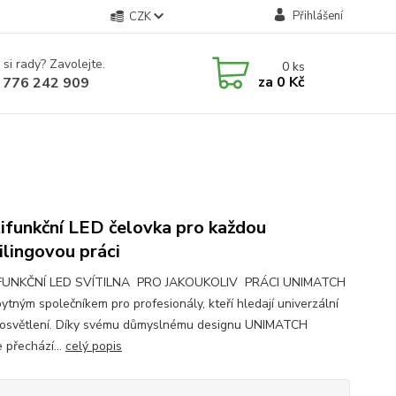
Přihlášení
CZK
 si rady? Zavolejte.
0
ks
za
0 Kč
 776 242 909
ifunkční LED čelovka pro každou
ilingovou práci
FUNKČNÍ LED SVÍTILNA PRO JAKOUKOLIV PRÁCI UNIMATCH
ytným společníkem pro profesionály, kteří hledají univerzální
 osvětlení. Díky svému důmyslnému designu UNIMATCH
 přechází...
celý popis