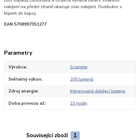
čímž odpadá zdlouhavá a otravná výměna baterií. Indikátor
nabíjení na přední straně ukazuje stav nabíjení. Dodáváno s
klipem do kapsy.
EAN 5708997351277
Parametry
Výrobce
Scangrip
Světelný výkon
200 lumenů
Zdroj energie
Integrovaná dobíjecí baterie
Doba provozu až
10 hodin
Související zboží
1