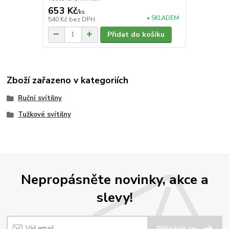
653 Kč
/
ks
• SKLADEM
540 Kč
bez DPH
Přidat do košíku
Zboží zařazeno v kategoriích
Ruční svítilny
Tužkové svítilny
Nepropásněte novinky, akce a
slevy!
Přihlásit se