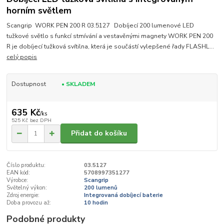
horním světlem
Scangrip WORK PEN 200 R 03.5127 Dobíjecí 200 lumenové LED
tužkové světlo s funkcí stmívání a vestavěnými magnety WORK PEN 200
R je dobíjecí tužková svítilna, která je součástí vylepšené řady FLASHL...
celý popis
Dostupnost
• SKLADEM
635 Kč
/
ks
525 Kč
bez DPH
Přidat do košíku
Číslo produktu:
03.5127
EAN kód:
5708997351277
Výrobce:
Scangrip
Světelný výkon:
200 lumenů
Zdroj energie:
Integrovaná dobíjecí baterie
Doba provozu až:
10 hodin
Podobné produkty