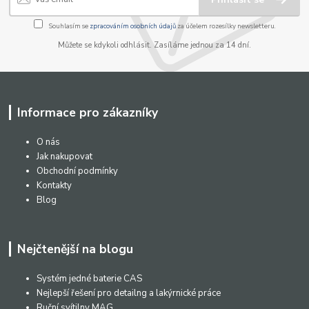
Souhlasím se
zpracováním osobních údajů
za účelem rozesílky newsletteru.
Můžete se kdykoli odhlásit. Zasíláme jednou za 14 dní.
Informace pro zákazníky
O nás
Jak nakupovat
Obchodní podmínky
Kontakty
Blog
Nejčtenější na blogu
Systém jedné baterie CAS
Nejlepší řešení pro detailng a lakýrnické práce
Ruční svítilny MAG