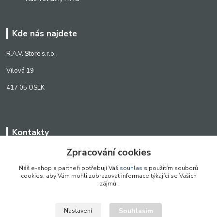
Kde nás najdete
R.A.V. Store s.r.o.
Vilová 19
417 05 OSEK
Kontakty
Zpracování cookies
WWW.SCANLED.CZ
+420 776 242 909
Náš e-shop a partneři potřebují Váš
souhlas
s použitím souborů
cookies, aby Vám mohli zobrazovat informace týkající se Vašich
obchod@scanled.cz
zájmů.
Souhlasím
Nastavení