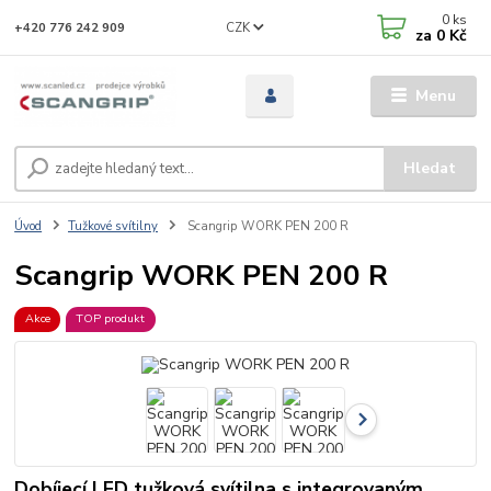
0
ks
CZK
+420 776 242 909
za
0 Kč
Menu
Hledat
Úvod
Tužkové svítilny
Scangrip WORK PEN 200 R
Scangrip WORK PEN 200 R
Akce
TOP produkt
Dobíjecí LED tužková svítilna s integrovaným