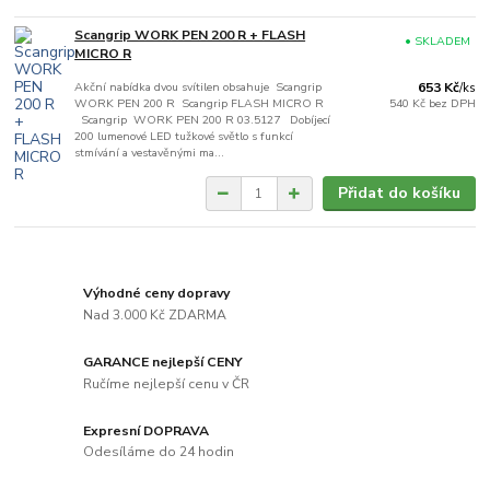
Scangrip WORK PEN 200 R + FLASH
• SKLADEM
MICRO R
Akční nabídka dvou svítilen obsahuje Scangrip
653 Kč
/
ks
WORK PEN 200 R Scangrip FLASH MICRO R
540 Kč
bez DPH
Scangrip WORK PEN 200 R 03.5127 Dobíjecí
200 lumenové LED tužkové světlo s funkcí
stmívání a vestavěnými ma...
Přidat do košíku
Výhodné ceny dopravy
Nad 3.000 Kč ZDARMA
GARANCE nejlepší CENY
Ručíme nejlepší cenu v ČR
Expresní DOPRAVA
Odesíláme do 24 hodin