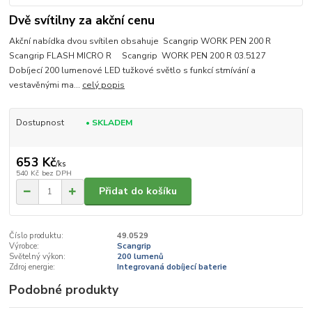
Dvě svítilny za akční cenu
Akční nabídka dvou svítilen obsahuje Scangrip WORK PEN 200 R
Scangrip FLASH MICRO R Scangrip WORK PEN 200 R 03.5127
Dobíjecí 200 lumenové LED tužkové světlo s funkcí stmívání a
vestavěnými ma...
celý popis
Dostupnost
• SKLADEM
653 Kč
/
ks
540 Kč
bez DPH
Přidat do košíku
Číslo produktu:
49.0529
Výrobce:
Scangrip
Světelný výkon:
200 lumenů
Zdroj energie:
Integrovaná dobíjecí baterie
Podobné produkty