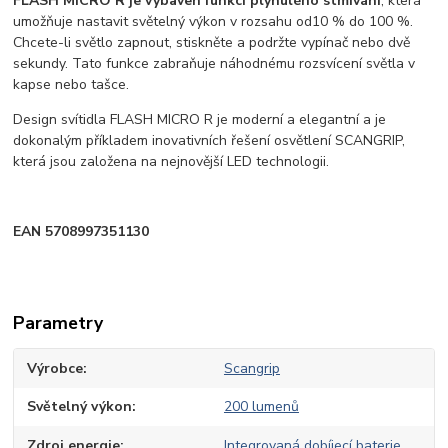
FLASH MICRO R je vybaven funkcí plynulého stmívání
, která
umožňuje nastavit světelný výkon v rozsahu od10 % do 100 %.
Chcete-li světlo zapnout, stiskněte a podržte vypínač nebo dvě
sekundy. Tato funkce zabraňuje náhodnému rozsvícení světla v
kapse nebo tašce.
Design svítidla FLASH MICRO R je moderní a elegantní a je
dokonalým příkladem inovativních řešení osvětlení SCANGRIP,
která jsou založena na nejnovější LED technologii.
EAN 5708997351130
Parametry
Výrobce
Scangrip
Světelný výkon
200 lumenů
Zdroj energie
Integrovaná dobíjecí baterie