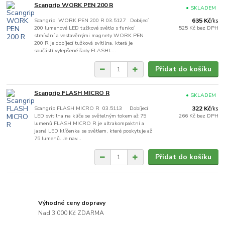
Scangrip WORK PEN 200 R
• SKLADEM
Scangrip WORK PEN 200 R 03.5127 Dobíjecí
635 Kč
/
ks
200 lumenové LED tužkové světlo s funkcí
525 Kč
bez DPH
stmívání a vestavěnými magnety WORK PEN
200 R je dobíjecí tužková svítilna, která je
součástí vylepšené řady FLASHL...
Přidat do košíku
Scangrip FLASH MICRO R
• SKLADEM
Scangrip FLASH MICRO R 03.5113 Dobíjecí
322 Kč
/
ks
LED svítilna na klíče se světelným tokem až 75
266 Kč
bez DPH
lumenů FLASH MICRO R je ultrakompaktní a
jasná LED klíčenka se světlem, které poskytuje až
75 lumenů. Je nav...
Přidat do košíku
Výhodné ceny dopravy
Nad 3.000 Kč ZDARMA