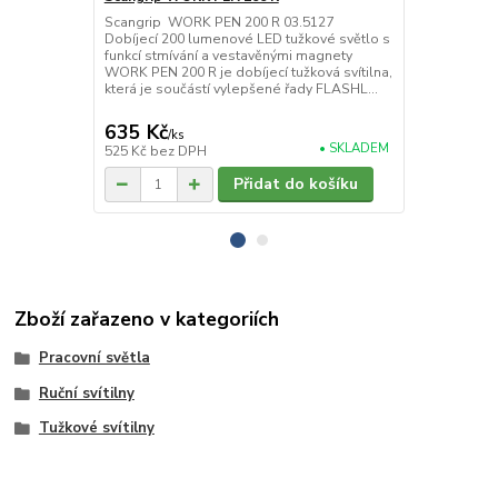
Scangrip WORK PEN 200 R 03.5127
Scangrip F
Dobíjecí 200 lumenové LED tužkové světlo s
Dobíjecí LED
funkcí stmívání a vestavěnými magnety
tokem až 75
WORK PEN 200 R je dobíjecí tužková svítilna,
ultrakompakt
která je součástí vylepšené řady FLASHL...
světlem, kte
nav...
635 Kč
322 Kč
/
ks
/
ks
• SKLADEM
525 Kč
bez DPH
266 Kč
bez 
Přidat do košíku
Zboží zařazeno v kategoriích
Pracovní světla
Ruční svítilny
Tužkové svítilny