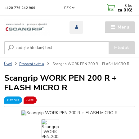
0
ks
CZK
+420 776 242 909
za
0 Kč
Menu
Hledat
Úvod
Pracovní světla
Scangrip WORK PEN 200 R + FLASH MICRO R
Scangrip WORK PEN 200 R +
FLASH MICRO R
Novinka
Akce