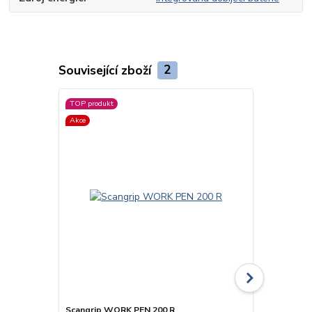
Související zboží
2
TOP produkt
Akce
Scangrip WORK PEN 200 R
Scangrip F