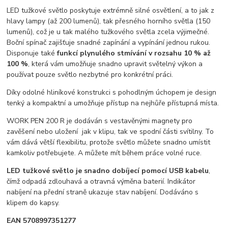
LED tužkové světlo poskytuje extrémně silné osvětlení, a to jak z
hlavy lampy (až 200 lumenů), tak přesného horního světla (150
lumenů), což je u tak malého tužkového světla zcela výjimečné.
Boční spínač zajišťuje snadné zapínání a vypínání jednou rukou.
Disponuje také
funkcí plynulého stmívání v rozsahu 10 % až
100 %
, která vám umožňuje snadno upravit světelný výkon a
používat pouze světlo nezbytné pro konkrétní práci.
Díky odolné hliníkové konstrukci s pohodlným úchopem je design
tenký a kompaktní a umožňuje přístup na nejhůře přístupná místa.
WORK PEN 200 R je dodáván s vestavěnými magnety pro
zavěšení nebo uložení jak v klipu, tak ve spodní části svítilny. To
vám dává větší flexibilitu, protože světlo můžete snadno umístit
kamkoliv potřebujete. A můžete mít během práce volné ruce.
LED tužkové světlo je snadno dobíjecí pomocí USB kabelu
,
čímž odpadá zdlouhavá a otravná výměna baterií. Indikátor
nabíjení na přední straně ukazuje stav nabíjení. Dodáváno s
klipem do kapsy.
EAN 5708997351277